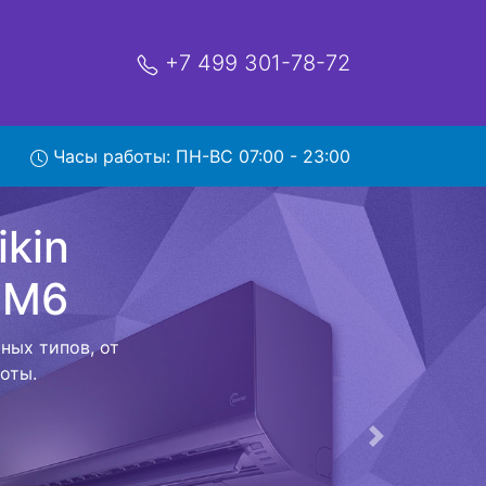
+7 499 301-78-72
esta
Часы работы: ПН-ВС 07:00 - 23:00
сервис
ой которая
риезжает в
 договор с
о в сервисный
ый к работе
Следующая