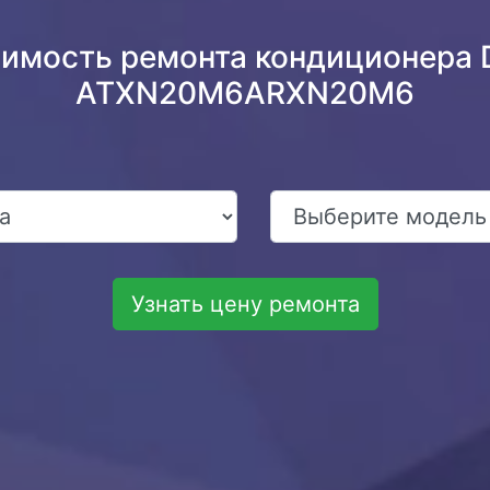
оимость ремонта кондиционера Da
ATXN20M6ARXN20M6
Узнать цену ремонта