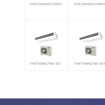
FHA125ARZAG125NV1
FHA125ARZAG125NY
FHA71A9RQ71BV-30T
FHA71A9RQ71BV-40