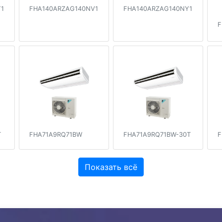
1
FHA140ARZAG140NV1
FHA140ARZAG140NY1
F
T
FHA71A9RQ71BW
FHA71A9RQ71BW-30T
F
Показать всё