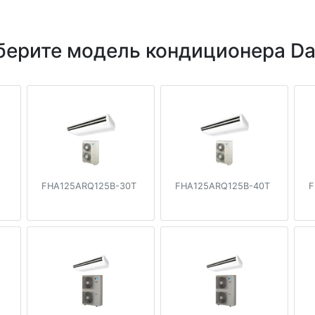
ерите модель кондиционера Da
FHA125ARQ125B-30T
FHA125ARQ125B-40T
F