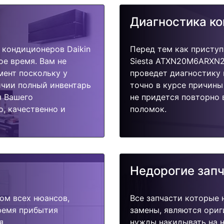
Диагностика к
кондиционеров Daikin
Перед тем как приступ
е время. Вам не
Siesta ATXN20M6ARXN2
мент поскольку у
проведет диагностику 
ичии полный инвентарь
точно в курсе причины
я Вашего
не придется повторно 
, качественно и
поломок.
Недорогие зап
ом всех нюансов,
Все запчасти которые 
время прибытия
замены, являются ориг
я.
нужды накидывать на н