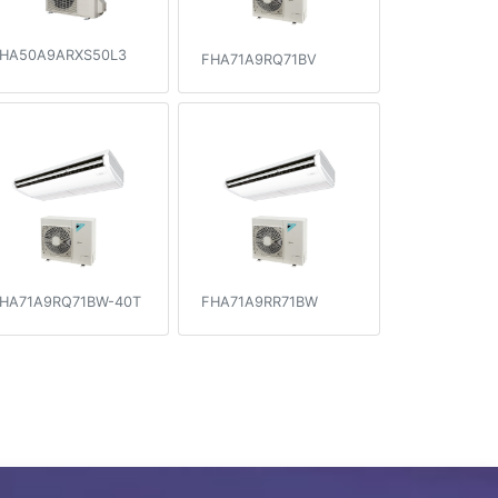
HA50A9ARXS50L3
FHA71A9RQ71BV
HA71A9RQ71BW-40T
FHA71A9RR71BW