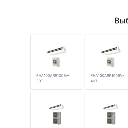
Выб
FHA100ARR100BV-
FHA100ARR100BV-
30T
40T