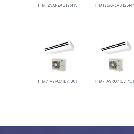
FHA125ARZAG125NV1
FHA125ARZAG125NY
FHA71A9RQ71BV-30T
FHA71A9RQ71BV-40