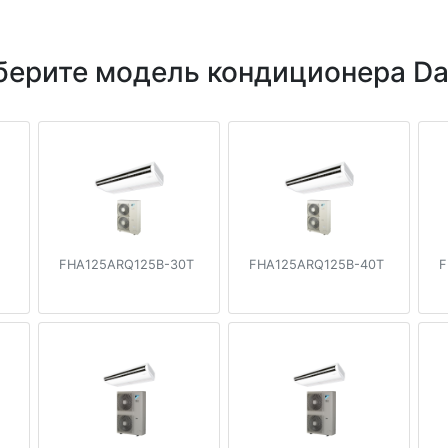
ерите модель кондиционера Da
FHA125ARQ125B-30T
FHA125ARQ125B-40T
F