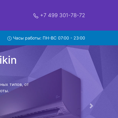
+7 499 301-78-72
n
Часы работы: ПН-ВС 07:00 - 23:00
сервис
ой которая
риезжает в
 договор с
о в сервисный
ый к работе
Следующая