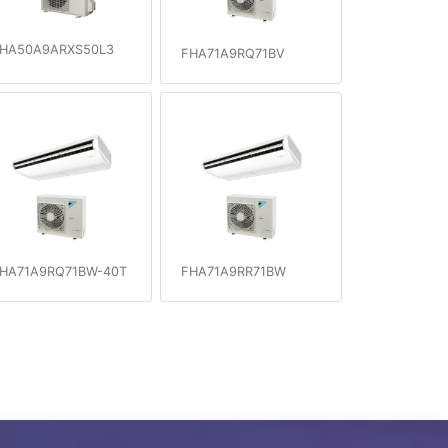
HA50A9ARXS50L3
FHA71A9RQ71BV
HA71A9RQ71BW-40T
FHA71A9RR71BW