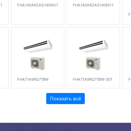
1
FHA140ARZAG140NV1
FHA140ARZAG140NY1
F
T
FHA71A9RQ71BW
FHA71A9RQ71BW-30T
F
Показать всё