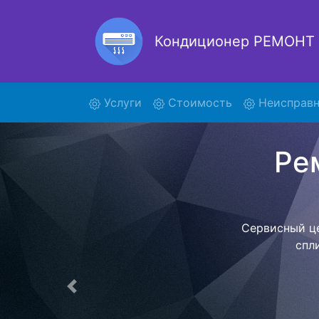
Кондиционер РЕМОНТ
(current)
Услуги
Стоимость
Неисправн
FDQ12
Наша орга
позволяет
назначенн
фиксированно
центр. Пос
Предыдущая