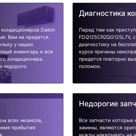
Диагностика к
кондиционеров Daikin
Перед тем как приступ
я. Вам не придется
FDQ125CRZQG125L7V, с
ольку у наших
диагностику на беспла
олный инвентарь и все
курсе причины неиспра
го кондиционера.
придется повторно выз
и недорого.
поломок.
Недорогие зап
ом всех нюансов,
Все запчасти которые 
время прибытия
замены, являются ориг
я.
нужды накидывать на н