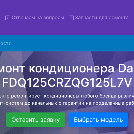
Отвечаем на вопросы
Запчасти для ремонта
Ремонт кондиционеров Daiki
ости
5CRZQG125L7V с вывозом в 
низация предлагает воспользоваться бесплатной услуг
 клиенту сохранить время и свои деньги. Наш мастер п
ое время по адресу, проводит диагностику, составляет
й стоимостью на ремонт кондиционера и забирает ег
ле ремонта специалист привезет обратно Вам уже готов
кондиционер.
Оставить заявку
Выбрать модель