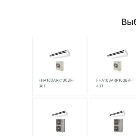
Выб
FHA100ARR100BV-
FHA100ARR100BV-
30T
40T