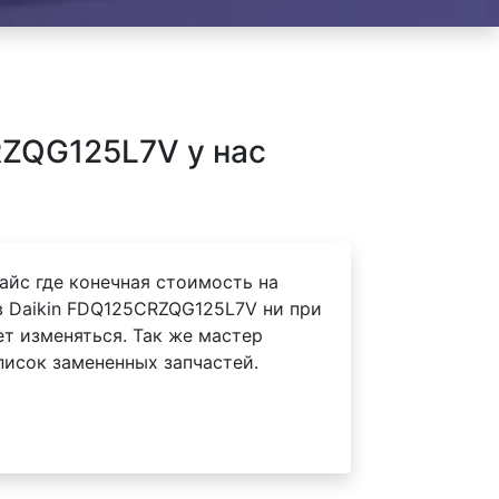
RZQG125L7V у нас
айс где конечная стоимость на
 Daikin FDQ125CRZQG125L7V ни при
ет изменяться. Так же мастер
писок замененных запчастей.