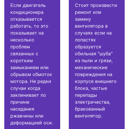
Если двигатель
Стоит произвести
кондиционера
ремонт или
отказывается
замену
работать, то это
вентилятора в
показывает на
случаях если на
несколько
лопастях
проблем
образуется
связанных с
обильная "шуба"
коротким
из пыли и грязи,
замыканием или
механические
обрывом обмоток
повреждения на
мотора. Не редки
корпусе внешнего
случаи когда
блока, частые
заклинивает по
перепады
причине
электричества,
наседания
бракованный
ржавчины или
вентилятор.
деформацией оси.