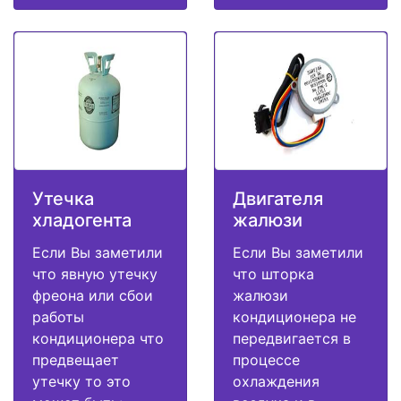
Утечка
Двигателя
хладогента
жалюзи
Если Вы заметили
Если Вы заметили
что явную утечку
что шторка
фреона или сбои
жалюзи
работы
кондиционера не
кондиционера что
передвигается в
предвещает
процессе
утечку то это
охлаждения