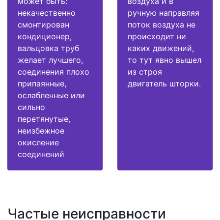
может быть:
воздуха и в
некачественно
ручную направляя
смонтирован
поток воздуха не
кондиционер,
происходит ни
вальцовка труб
каких движений,
желает лучшего,
то тут явно вышел
соединения плохо
из строя
припаянные,
двигатель шторки.
ослабленные или
сильно
перетянутые,
неизбежное
окисление
соединений
Частые неисправности