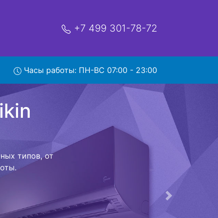
+7 499 301-78-72
n
Часы работы: ПН-ВС 07:00 - 23:00
рвис
ой которая
риезжает в
 договор с
о в сервисный
ый к работе
Следующая