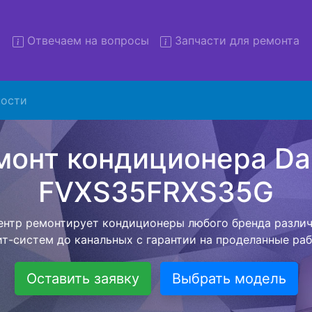
Отвечаем на вопросы
Запчасти для ремонта
Ремонт кондиционеров Daiki
ости
S35FRXS35G с вывозом в се
низация предлагает воспользоваться бесплатной услуг
 клиенту сохранить время и свои деньги. Наш мастер п
ое время по адресу, проводит диагностику, составляет
й стоимостью на ремонт кондиционера и забирает ег
ле ремонта специалист привезет обратно Вам уже готов
кондиционер.
Оставить заявку
Выбрать модель