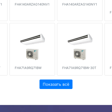
1
FHA140ARZAG140NV1
FHA140ARZAG140NY1
F
T
FHA71A9RQ71BW
FHA71A9RQ71BW-30T
F
Показать всё