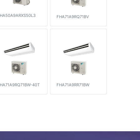
HA50A9ARXS50L3
FHA71A9RQ71BV
HA71A9RQ71BW-40T
FHA71A9RR71BW