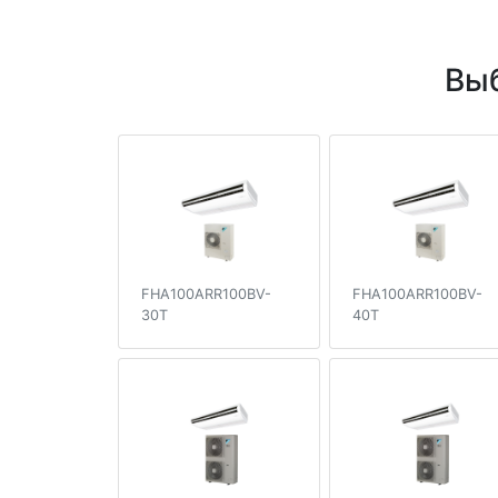
Выб
FHA100ARR100BV-
FHA100ARR100BV-
30T
40T