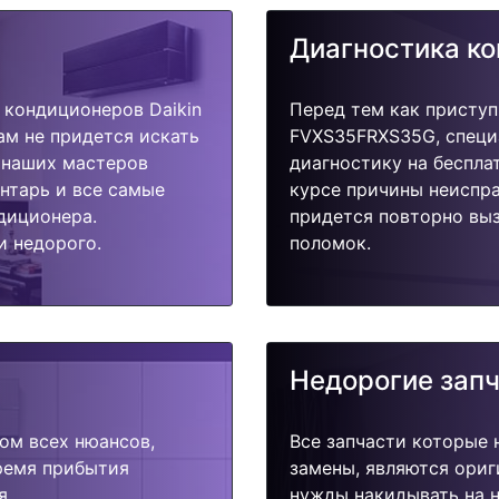
Диагностика к
кондиционеров Daikin
Перед тем как приступ
ам не придется искать
FVXS35FRXS35G, специ
у наших мастеров
диагностику на беспла
ентарь и все самые
курсе причины неиспра
диционера.
придется повторно выз
и недорого.
поломок.
Недорогие зап
ом всех нюансов,
Все запчасти которые 
время прибытия
замены, являются ориг
я.
нужды накидывать на н