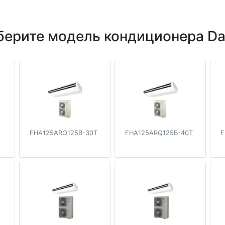
ерите модель кондиционера Da
FHA125ARQ125B-30T
FHA125ARQ125B-40T
F