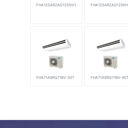
FHA125ARZAG125NV1
FHA125ARZAG125NY
FHA71A9RQ71BV-30T
FHA71A9RQ71BV-40