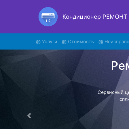
Кондиционер РЕМОНТ
(current)
Услуги
Стоимость
Неисправн
FVX
Наша орга
позволяет
назначенн
фиксированно
центр. Пос
Предыдущая