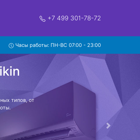
+7 499 301-78-72
n
Часы работы: ПН-ВС 07:00 - 23:00
рвис
ой которая
риезжает в
 договор с
о в сервисный
ый к работе
Следующая