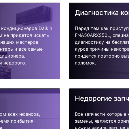
Диагностика к
кондиционеров Daikin
Перед тем как приступ
м не придется искать
FNA50ARXS50L, специа
у наших мастеров
диагностику на беспла
ентарь и все самые
курсе причины неиспра
диционера.
придется повторно выз
и недорого.
поломок.
Недорогие зап
ом всех нюансов,
Все запчасти которые 
время прибытия
замены, являются ориг
я.
нужды накидывать на н