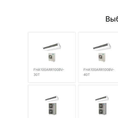
Выб
FHA100ARR100BV-
FHA100ARR100BV-
30T
40T