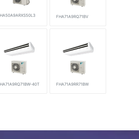
HA50A9ARXS50L3
FHA71A9RQ71BV
HA71A9RQ71BW-40T
FHA71A9RR71BW