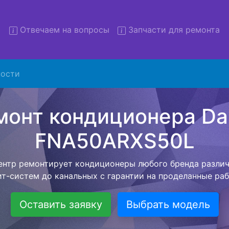
Отвечаем на вопросы
Запчасти для ремонта
Ремонт кондиционеров Daiki
ости
50ARXS50L с вывозом в се
низация предлагает воспользоваться бесплатной услуг
 клиенту сохранить время и свои деньги. Наш мастер п
ое время по адресу, проводит диагностику, составляет
й стоимостью на ремонт кондиционера и забирает ег
ле ремонта специалист привезет обратно Вам уже готов
кондиционер.
Оставить заявку
Выбрать модель