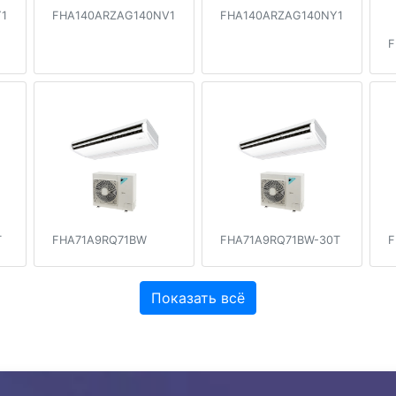
1
FHA140ARZAG140NV1
FHA140ARZAG140NY1
F
T
FHA71A9RQ71BW
FHA71A9RQ71BW-30T
F
Показать всё