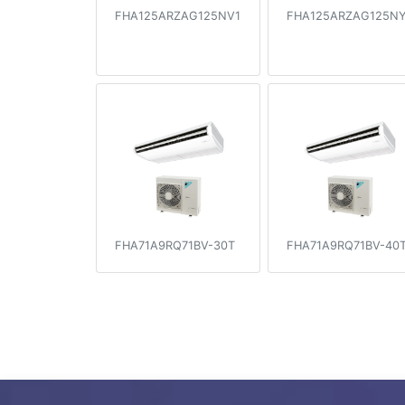
FHA125ARZAG125NV1
FHA125ARZAG125NY
FHA71A9RQ71BV-30T
FHA71A9RQ71BV-40