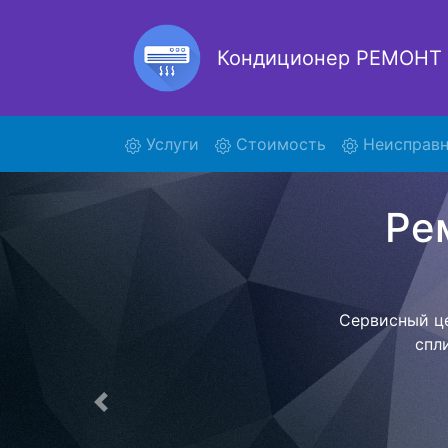
Кондиционер РЕМОНТ
(current)
Услуги
Стоимость
Неисправн
FNA
Наша орга
позволяет
назначенн
фиксированно
центр. Пос
Предыдущая