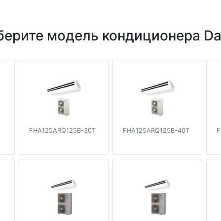
ерите модель кондиционера Da
FHA125ARQ125B-30T
FHA125ARQ125B-40T
F