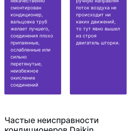
некачественно
ручную направляя
смонтирован
поток воздуха не
кондиционер,
происходит ни
вальцовка труб
каких движений,
желает лучшего,
то тут явно вышел
соединения плохо
из строя
припаянные,
двигатель шторки.
ослабленные или
сильно
перетянутые,
неизбежное
окисление
соединений
Частые неисправности
кондиционеров Daikin