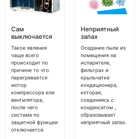
Сам
Неприятный
выключается
запах
Такое явления
Оседание пыли из
чаще всего
помещения на
происходит по
испарителе,
причине то что
фильтрах и
перегревается
крыльчатке
мотор
кондиционера,
компрессора или
которая,
вентилятора,
соединяясь с
после чего
конденсатом ,
система по
образовывает
защитной функции
неприятный запах.
отключается.