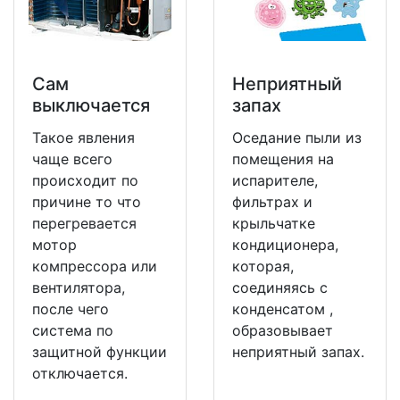
Сам
Неприятный
выключается
запах
Такое явления
Оседание пыли из
чаще всего
помещения на
происходит по
испарителе,
причине то что
фильтрах и
перегревается
крыльчатке
мотор
кондиционера,
компрессора или
которая,
вентилятора,
соединяясь с
после чего
конденсатом ,
система по
образовывает
защитной функции
неприятный запах.
отключается.