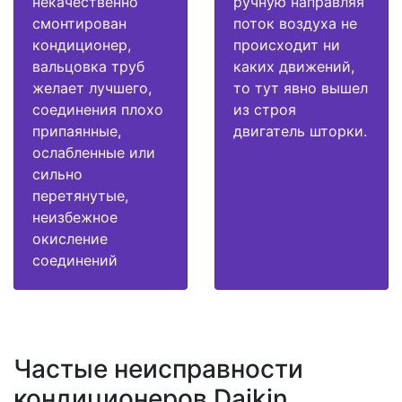
некачественно
ручную направляя
смонтирован
поток воздуха не
кондиционер,
происходит ни
вальцовка труб
каких движений,
желает лучшего,
то тут явно вышел
соединения плохо
из строя
припаянные,
двигатель шторки.
ослабленные или
сильно
перетянутые,
неизбежное
окисление
соединений
Частые неисправности
кондиционеров Daikin