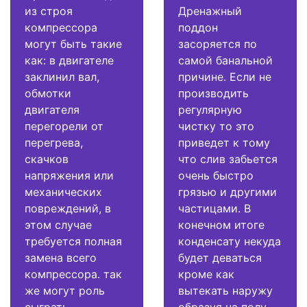
из строя
Дренажный
компрессора
поддон
могут быть такие
засоряется по
как: в двигателе
самой банальной
заклинил вал,
причине. Если не
обмотки
производить
двигателя
регулярную
перегорели от
чистку то это
перегрева,
приведет к тому
скачков
что слив забьется
напряжения или
очень быстро
механических
грязью и другими
повреждений, в
частицами. В
этом случае
конечном итоге
требуется полная
конденсату некуда
замена всего
будет деваться
компрессора. так
кроме как
же могут роль
вытекать наружу
сыграть
образуя на полу