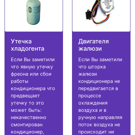
Утечка
Двигателя
хладогента
жалюзи
Если Вы заметили
Если Вы заметили
что явную утечку
что шторка
фреона или сбои
жалюзи
работы
кондиционера не
кондиционера что
передвигается в
предвещает
процессе
утечку то это
охлаждения
может быть:
воздуха и в
некачественно
ручную направляя
смонтирован
поток воздуха не
кондиционер,
происходит ни