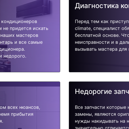
Диагностика к
 кондиционеров
Перед тем как приступ
ам не придется искать
climate, специалист об
у наших мастеров
бесплатной основе. Чт
ентарь и все самые
неисправности и в дал
диционера.
вызывать мастера для 
и недорого.
Недорогие зап
ом всех нюансов,
Все запчасти которые 
время прибытия
замены, являются ориг
я.
нужды накидывать на н
значительно отличаетс