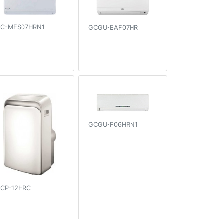
C-MES07HRN1
GCGU-EAF07HR
GCGU-F06HRN1
CP-12HRC