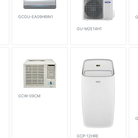
GCGU-EA09HRIN1
G
GU-M2E14H1
GCW-09CM
G
GCP-12HRE