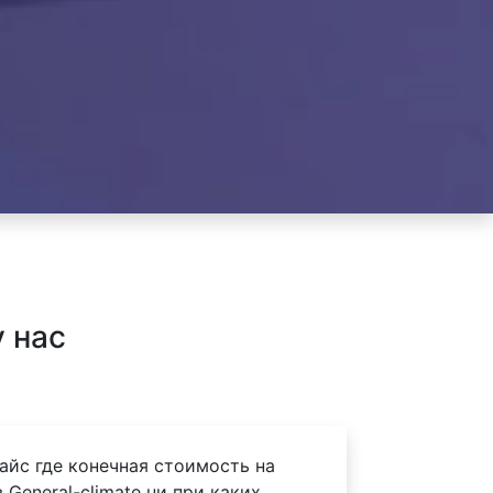
 нас
айс где конечная стоимость на
General-climate ни при каких