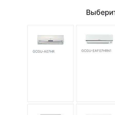
Выберит
GCGU-EAF07HRN1
GCGU-A07HR