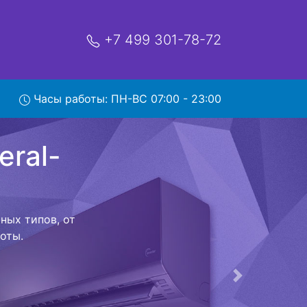
+7 499 301-78-72
mate с
Часы работы: ПН-ВС 07:00 - 23:00
ой которая
риезжает в
 договор с
о в сервисный
ый к работе
Следующая