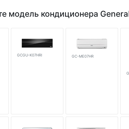
е модель кондиционера General
GCGU-K07HRI
GC-ME07HR
G