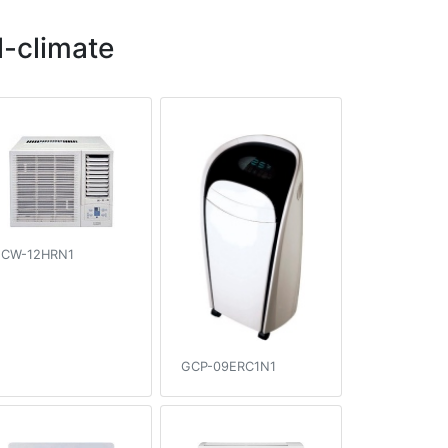
-climate
CW-12HRN1
GCP-09ERC1N1