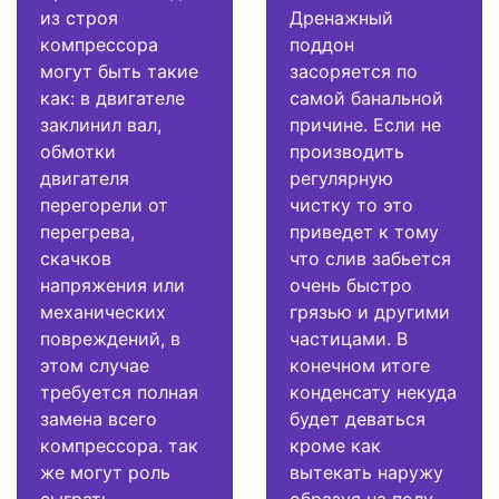
из строя
Дренажный
компрессора
поддон
могут быть такие
засоряется по
как: в двигателе
самой банальной
заклинил вал,
причине. Если не
обмотки
производить
двигателя
регулярную
перегорели от
чистку то это
перегрева,
приведет к тому
скачков
что слив забьется
напряжения или
очень быстро
механических
грязью и другими
повреждений, в
частицами. В
этом случае
конечном итоге
требуется полная
конденсату некуда
замена всего
будет деваться
компрессора. так
кроме как
же могут роль
вытекать наружу
сыграть
образуя на полу