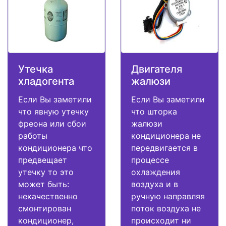
Утечка
Двигателя
хладогента
жалюзи
Если Вы заметили
Если Вы заметили
что явную утечку
что шторка
фреона или сбои
жалюзи
работы
кондиционера не
кондиционера что
передвигается в
предвещает
процессе
утечку то это
охлаждения
может быть:
воздуха и в
некачественно
ручную направляя
смонтирован
поток воздуха не
кондиционер,
происходит ни