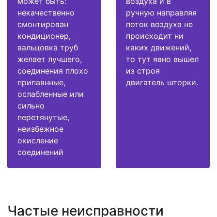
может быть:
воздуха и в
некачественно
ручную направляя
смонтирован
поток воздуха не
кондиционер,
происходит ни
вальцовка труб
каких движений,
желает лучшего,
то тут явно вышел
соединения плохо
из строя
припаянные,
двигатель шторки.
ослабленные или
сильно
перетянутые,
неизбежное
окисление
соединений
Частые неисправности