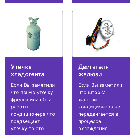
Утечка
Двигателя
хладогента
жалюзи
Если Вы заметили
Если Вы заметили
что явную утечку
что шторка
фреона или сбои
жалюзи
работы
кондиционера не
кондиционера что
передвигается в
предвещает
процессе
утечку то это
охлаждения