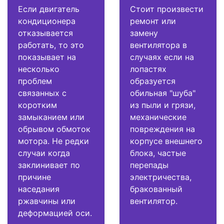
Если двигатель
Стоит произвести
кондиционера
ремонт или
отказывается
замену
работать, то это
вентилятора в
показывает на
случаях если на
несколько
лопастях
проблем
образуется
связанных с
обильная "шуба"
коротким
из пыли и грязи,
замыканием или
механические
обрывом обмоток
повреждения на
мотора. Не редки
корпусе внешнего
случаи когда
блока, частые
заклинивает по
перепады
причине
электричества,
наседания
бракованный
ржавчины или
вентилятор.
деформацией оси.