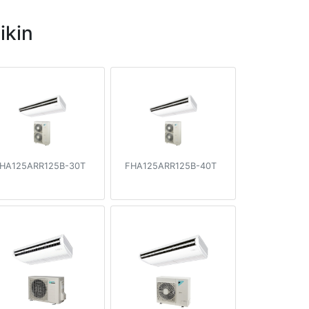
ikin
HA125ARR125B-30T
FHA125ARR125B-40T