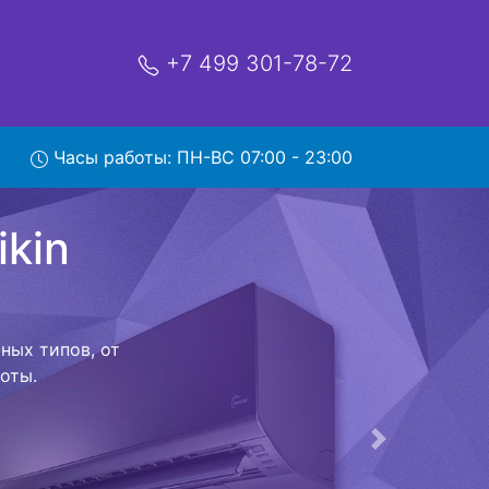
+7 499 301-78-72
A35A с
Часы работы: ПН-ВС 07:00 - 23:00
ой которая
риезжает в
 договор с
о в сервисный
ый к работе
Следующая