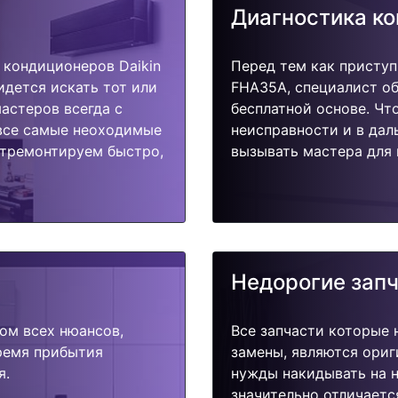
Диагностика к
кондиционеров Daikin
Перед тем как приступ
идется искать тот или
FHA35A, специалист об
астеров всегда с
бесплатной основе. Чт
 все самые неоходимые
неисправности и в дал
Отремонтируем быстро,
вызывать мастера для 
Недорогие зап
ом всех нюансов,
Все запчасти которые 
время прибытия
замены, являются ориг
я.
нужды накидывать на н
значительно отличаетс