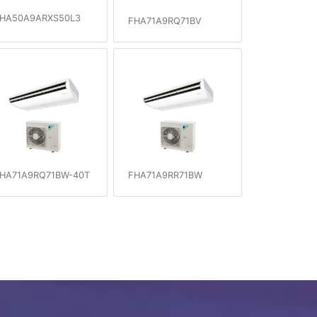
HA50A9ARXS50L3
FHA71A9RQ71BV
HA71A9RQ71BW-40T
FHA71A9RR71BW