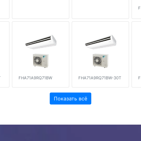
F
T
FHA71A9RQ71BW
FHA71A9RQ71BW-30T
F
Показать всё