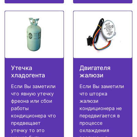
Утечка
Двигателя
хладогента
жалюзи
Если Вы заметили
Если Вы заметили
что явную утечку
что шторка
фреона или сбои
жалюзи
работы
кондиционера не
кондиционера что
передвигается в
предвещает
процессе
утечку то это
охлаждения