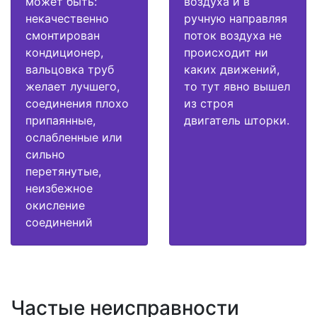
может быть:
воздуха и в
некачественно
ручную направляя
смонтирован
поток воздуха не
кондиционер,
происходит ни
вальцовка труб
каких движений,
желает лучшего,
то тут явно вышел
соединения плохо
из строя
припаянные,
двигатель шторки.
ослабленные или
сильно
перетянутые,
неизбежное
окисление
соединений
Частые неисправности