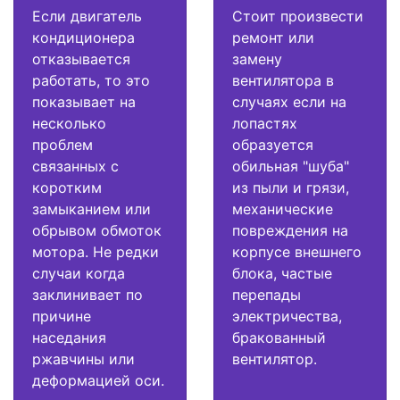
Если двигатель
Стоит произвести
кондиционера
ремонт или
отказывается
замену
работать, то это
вентилятора в
показывает на
случаях если на
несколько
лопастях
проблем
образуется
связанных с
обильная "шуба"
коротким
из пыли и грязи,
замыканием или
механические
обрывом обмоток
повреждения на
мотора. Не редки
корпусе внешнего
случаи когда
блока, частые
заклинивает по
перепады
причине
электричества,
наседания
бракованный
ржавчины или
вентилятор.
деформацией оси.