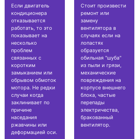
Если двигатель
Стоит произвести
кондиционера
ремонт или
отказывается
замену
работать, то это
вентилятора в
показывает на
случаях если на
несколько
лопастях
проблем
образуется
связанных с
обильная "шуба"
коротким
из пыли и грязи,
замыканием или
механические
обрывом обмоток
повреждения на
мотора. Не редки
корпусе внешнего
случаи когда
блока, частые
заклинивает по
перепады
причине
электричества,
наседания
бракованный
ржавчины или
вентилятор.
деформацией оси.