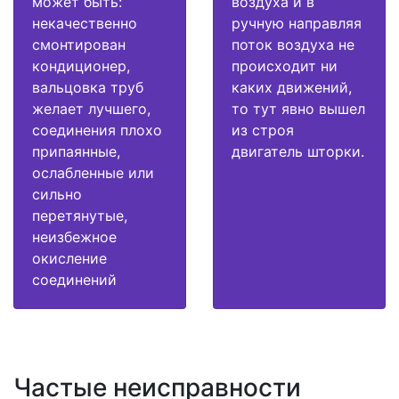
может быть:
воздуха и в
некачественно
ручную направляя
смонтирован
поток воздуха не
кондиционер,
происходит ни
вальцовка труб
каких движений,
желает лучшего,
то тут явно вышел
соединения плохо
из строя
припаянные,
двигатель шторки.
ослабленные или
сильно
перетянутые,
неизбежное
окисление
соединений
Частые неисправности