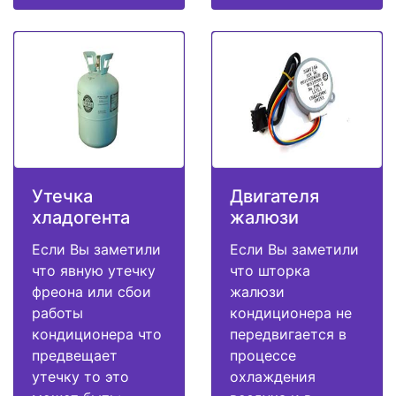
Утечка
Двигателя
хладогента
жалюзи
Если Вы заметили
Если Вы заметили
что явную утечку
что шторка
фреона или сбои
жалюзи
работы
кондиционера не
кондиционера что
передвигается в
предвещает
процессе
утечку то это
охлаждения