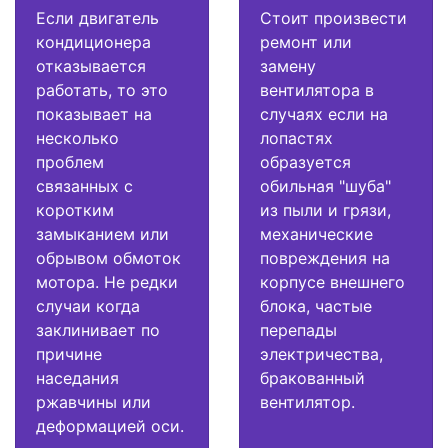
Если двигатель
Стоит произвести
кондиционера
ремонт или
отказывается
замену
работать, то это
вентилятора в
показывает на
случаях если на
несколько
лопастях
проблем
образуется
связанных с
обильная "шуба"
коротким
из пыли и грязи,
замыканием или
механические
обрывом обмоток
повреждения на
мотора. Не редки
корпусе внешнего
случаи когда
блока, частые
заклинивает по
перепады
причине
электричества,
наседания
бракованный
ржавчины или
вентилятор.
деформацией оси.