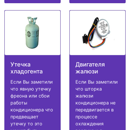
Утечка
Двигателя
хладогента
жалюзи
Если Вы заметили
Если Вы заметили
что явную утечку
что шторка
фреона или сбои
жалюзи
работы
кондиционера не
кондиционера что
передвигается в
предвещает
процессе
утечку то это
охлаждения