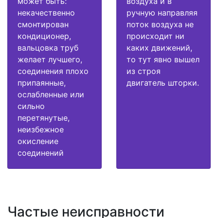
может быть:
воздуха и в
некачественно
ручную направляя
смонтирован
поток воздуха не
кондиционер,
происходит ни
вальцовка труб
каких движений,
желает лучшего,
то тут явно вышел
соединения плохо
из строя
припаянные,
двигатель шторки.
ослабленные или
сильно
перетянутые,
неизбежное
окисление
соединений
Частые неисправности