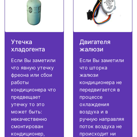
Утечка
Двигателя
хладогента
жалюзи
Если Вы заметили
Если Вы заметили
что явную утечку
что шторка
фреона или сбои
жалюзи
работы
кондиционера не
кондиционера что
передвигается в
предвещает
процессе
утечку то это
охлаждения
может быть:
воздуха и в
некачественно
ручную направляя
смонтирован
поток воздуха не
кондиционер,
происходит ни