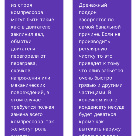
из строя
Дренажный
компрессора
поддон
могут быть такие
засоряется по
как: в двигателе
самой банальной
заклинил вал,
причине. Если не
обмотки
производить
двигателя
регулярную
перегорели от
чистку то это
перегрева,
приведет к тому
скачков
что слив забьется
напряжения или
очень быстро
механических
грязью и другими
повреждений, в
частицами. В
этом случае
конечном итоге
требуется полная
конденсату некуда
замена всего
будет деваться
компрессора. так
кроме как
же могут роль
вытекать наружу
сыграть
образуя на полу