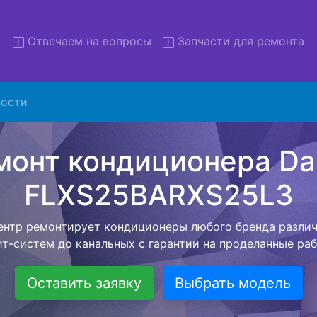
Отвечаем на вопросы
Запчасти для ремонта
Ремонт кондиционеров Daiki
ости
25BARXS25L3 с вывозом в с
низация предлагает воспользоваться бесплатной услуг
 клиенту сохранить время и свои деньги. Наш мастер п
ое время по адресу, проводит диагностику, составляет
й стоимостью на ремонт кондиционера и забирает ег
ле ремонта специалист привезет обратно Вам уже готов
кондиционер.
Оставить заявку
Выбрать модель