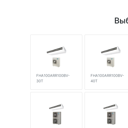
Выб
FHA100ARR100BV-
FHA100ARR100BV-
30T
40T