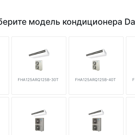
ерите модель кондиционера Da
FHA125ARQ125B-30T
FHA125ARQ125B-40T
F