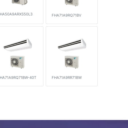
HA50A9ARXS50L3
FHA71A9RQ71BV
HA71A9RQ71BW-40T
FHA71A9RR71BW