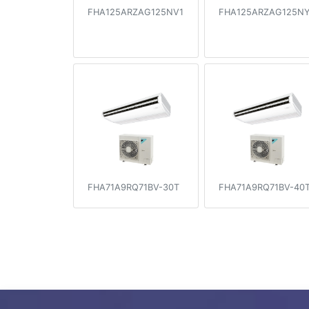
FHA125ARZAG125NV1
FHA125ARZAG125NY
FHA71A9RQ71BV-30T
FHA71A9RQ71BV-40