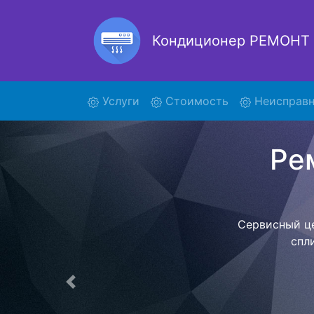
Кондиционер РЕМОНТ
(current)
Услуги
Стоимость
Неисправн
FLXS
Наша орга
позволяет
назначенн
фиксированно
центр. Пос
Предыдущая