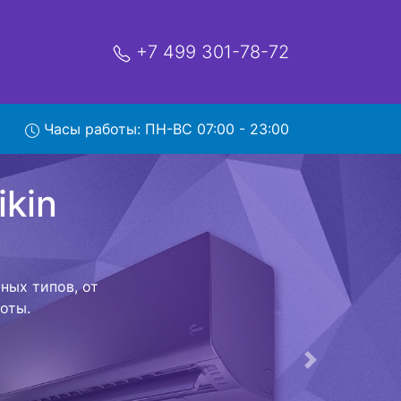
+7 499 301-78-72
n
Часы работы: ПН-ВС 07:00 - 23:00
ервис
ой которая
риезжает в
 договор с
о в сервисный
ый к работе
Следующая