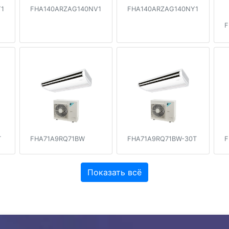
1
FHA140ARZAG140NV1
FHA140ARZAG140NY1
F
T
FHA71A9RQ71BW
FHA71A9RQ71BW-30T
F
Показать всё