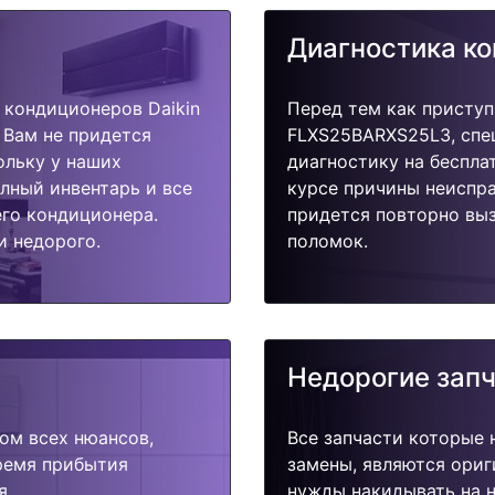
Диагностика к
кондиционеров Daikin
Перед тем как приступ
 Вам не придется
FLXS25BARXS25L3, спе
ольку у наших
диагностику на беспла
олный инвентарь и все
курсе причины неиспра
го кондиционера.
придется повторно выз
и недорого.
поломок.
Недорогие зап
ом всех нюансов,
Все запчасти которые 
время прибытия
замены, являются ориг
я.
нужды накидывать на н