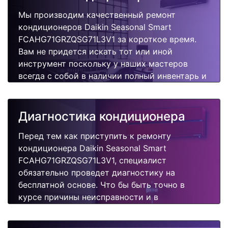
Мы производим качественный ремонт
кондиционеров Daikin Seasonal Smart
FCAHG71GRZQSG71L3V1 за короткое время.
Вам не придется искать тот или иной
инструмент поскольку у наших мастеров
всегда с собой в наличии полный инвентарь и
все самые неоходимые запчасти для Вашего
кондиционера. Отремонтируем быстро,
качественно и недорого.
Диагностика кондиционера
Перед тем как приступить к ремонту
кондиционера Daikin Seasonal Smart
FCAHG71GRZQSG71L3V1, специалист
обязательно проведет диагностику на
бесплатной основе. Что бы быть точно в
курсе причины неисправности и в
дальнейшем Вам не придется повторно
вызывать мастера для поиска других