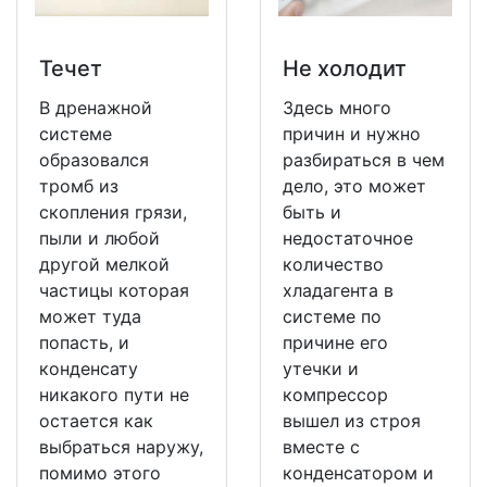
Течет
Не холодит
В дренажной
Здесь много
системе
причин и нужно
образовался
разбираться в чем
тромб из
дело, это может
скопления грязи,
быть и
пыли и любой
недостаточное
другой мелкой
количество
частицы которая
хладагента в
может туда
системе по
попасть, и
причине его
конденсату
утечки и
никакого пути не
компрессор
остается как
вышел из строя
выбраться наружу,
вместе с
помимо этого
конденсатором и