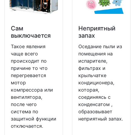
Сам
Неприятный
выключается
запах
Такое явления
Оседание пыли из
чаще всего
помещения на
происходит по
испарителе,
причине то что
фильтрах и
перегревается
крыльчатке
мотор
кондиционера,
компрессора или
которая,
вентилятора,
соединяясь с
после чего
конденсатом ,
система по
образовывает
защитной функции
неприятный запах.
отключается.