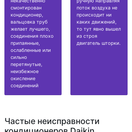
некачественно
ручную направляя
смонтирован
поток воздуха не
кондиционер,
происходит ни
вальцовка труб
каких движений,
желает лучшего,
то тут явно вышел
соединения плохо
из строя
припаянные,
двигатель шторки.
ослабленные или
сильно
перетянутые,
неизбежное
окисление
соединений
Частые неисправности
кондиционеров Daikin