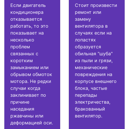
Если двигатель
Стоит произвести
кондиционера
ремонт или
отказывается
замену
работать, то это
вентилятора в
показывает на
случаях если на
несколько
лопастях
проблем
образуется
связанных с
обильная "шуба"
коротким
из пыли и грязи,
замыканием или
механические
обрывом обмоток
повреждения на
мотора. Не редки
корпусе внешнего
случаи когда
блока, частые
заклинивает по
перепады
причине
электричества,
наседания
бракованный
ржавчины или
вентилятор.
деформацией оси.