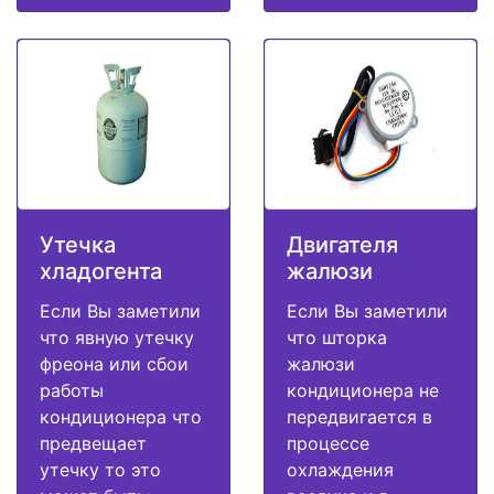
Утечка
Двигателя
хладогента
жалюзи
Если Вы заметили
Если Вы заметили
что явную утечку
что шторка
фреона или сбои
жалюзи
работы
кондиционера не
кондиционера что
передвигается в
предвещает
процессе
утечку то это
охлаждения