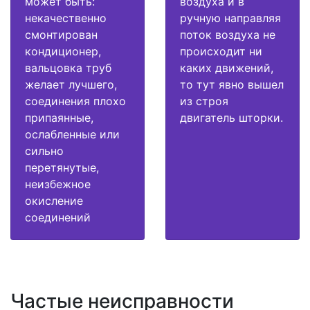
может быть:
воздуха и в
некачественно
ручную направляя
смонтирован
поток воздуха не
кондиционер,
происходит ни
вальцовка труб
каких движений,
желает лучшего,
то тут явно вышел
соединения плохо
из строя
припаянные,
двигатель шторки.
ослабленные или
сильно
перетянутые,
неизбежное
окисление
соединений
Частые неисправности