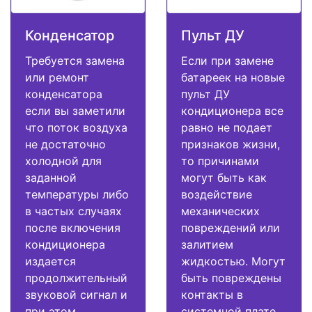
Конденсатор
Пульт ДУ
Требуется замена
Если при замене
или ремонт
батареек на новые
конденсатора
пульт ДУ
если вы заметили
кондиционера все
что поток воздуха
равно не подает
не достаточно
признаков жизни,
холодной для
то причинами
заданной
могут быть как
температуры либо
воздействие
в частых случаях
механических
после включения
повреждений или
кондиционера
залитием
издается
жидкостью. Могут
продолжительный
быть повреждены
звуковой сигнал и
контакты в
при этом
системной плате.