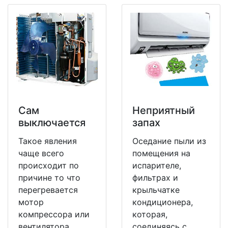
Сам
Неприятный
выключается
запах
Такое явления
Оседание пыли из
чаще всего
помещения на
происходит по
испарителе,
причине то что
фильтрах и
перегревается
крыльчатке
мотор
кондиционера,
компрессора или
которая,
вентилятора,
соединяясь с