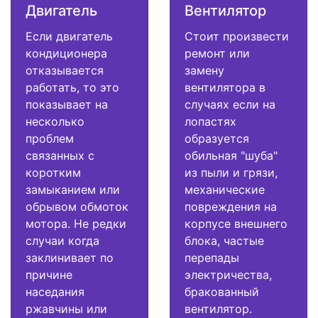
Двигатель
Вентилятор
Если двигатель
Стоит произвести
кондиционера
ремонт или
отказывается
замену
работать, то это
вентилятора в
показывает на
случаях если на
несколько
лопастях
проблем
образуется
связанных с
обильная "шуба"
коротким
из пыли и грязи,
замыканием или
механические
обрывом обмоток
повреждения на
мотора. Не редки
корпусе внешнего
случаи когда
блока, частые
заклинивает по
перепады
причине
электричества,
наседания
бракованный
ржавчины или
вентилятор.