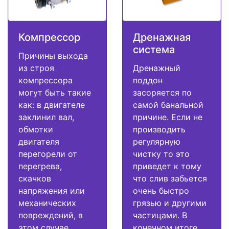
Компрессор
Дренажная
система
Причины выхода
из строя
Дренажный
компрессора
поддон
могут быть такие
засоряется по
как: в двигателе
самой банальной
заклинил вал,
причине. Если не
обмотки
производить
двигателя
регулярную
перегорели от
чистку то это
перегрева,
приведет к тому
скачков
что слив забьется
напряжения или
очень быстро
механических
грязью и другими
повреждений, в
частицами. В
этом случае
конечном итоге