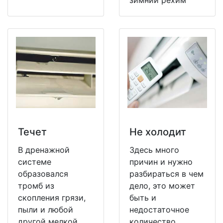
зимний рехим
Течет
Не холодит
В дренажной
Здесь много
системе
причин и нужно
образовался
разбираться в чем
тромб из
дело, это может
скопления грязи,
быть и
пыли и любой
недостаточное
другой мелкой
количество