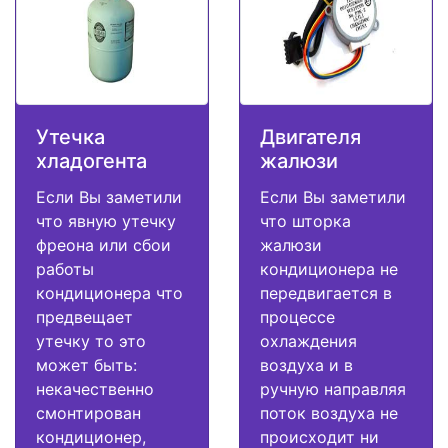
Утечка
Двигателя
хладогента
жалюзи
Если Вы заметили
Если Вы заметили
что явную утечку
что шторка
фреона или сбои
жалюзи
работы
кондиционера не
кондиционера что
передвигается в
предвещает
процессе
утечку то это
охлаждения
может быть:
воздуха и в
некачественно
ручную направляя
смонтирован
поток воздуха не
кондиционер,
происходит ни