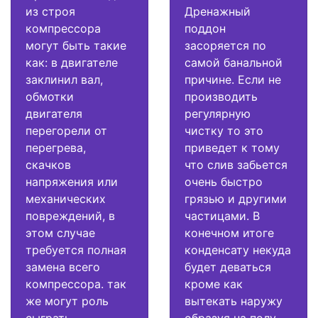
из строя
Дренажный
компрессора
поддон
могут быть такие
засоряется по
как: в двигателе
самой банальной
заклинил вал,
причине. Если не
обмотки
производить
двигателя
регулярную
перегорели от
чистку то это
перегрева,
приведет к тому
скачков
что слив забьется
напряжения или
очень быстро
механических
грязью и другими
повреждений, в
частицами. В
этом случае
конечном итоге
требуется полная
конденсату некуда
замена всего
будет деваться
компрессора. так
кроме как
же могут роль
вытекать наружу
сыграть
образуя на полу