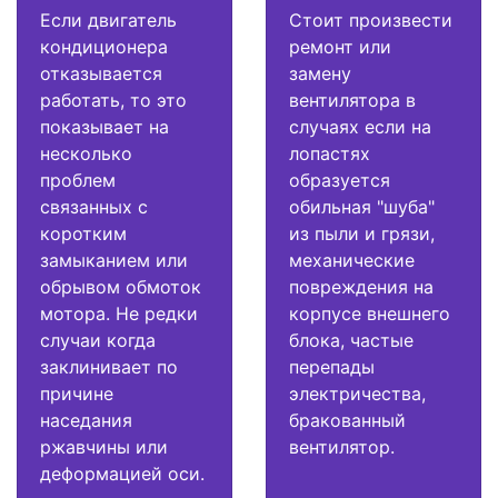
Если двигатель
Стоит произвести
кондиционера
ремонт или
отказывается
замену
работать, то это
вентилятора в
показывает на
случаях если на
несколько
лопастях
проблем
образуется
связанных с
обильная "шуба"
коротким
из пыли и грязи,
замыканием или
механические
обрывом обмоток
повреждения на
мотора. Не редки
корпусе внешнего
случаи когда
блока, частые
заклинивает по
перепады
причине
электричества,
наседания
бракованный
ржавчины или
вентилятор.
деформацией оси.