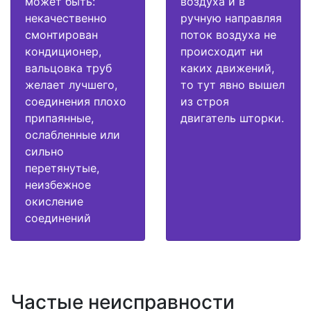
может быть:
воздуха и в
некачественно
ручную направляя
смонтирован
поток воздуха не
кондиционер,
происходит ни
вальцовка труб
каких движений,
желает лучшего,
то тут явно вышел
соединения плохо
из строя
припаянные,
двигатель шторки.
ослабленные или
сильно
перетянутые,
неизбежное
окисление
соединений
Частые неисправности