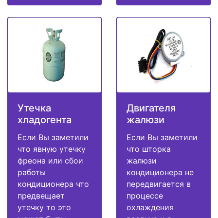
Утечка
Двигателя
хладогента
жалюзи
Если Вы заметили
Если Вы заметили
что явную утечку
что шторка
фреона или сбои
жалюзи
работы
кондиционера не
кондиционера что
передвигается в
предвещает
процессе
утечку то это
охлаждения