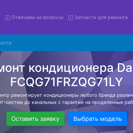
Отвечаем на вопросы
Запчасти для ремонта
Ремонт кондиционеров Daiki
ости
71FRZQG71LY с вывозом в с
низация предлагает воспользоваться бесплатной услуг
 клиенту сохранить время и свои деньги. Наш мастер п
ое время по адресу, проводит диагностику, составляет
й стоимостью на ремонт кондиционера и забирает ег
ле ремонта специалист привезет обратно Вам уже готов
кондиционер.
Оставить заявку
Выбрать модель