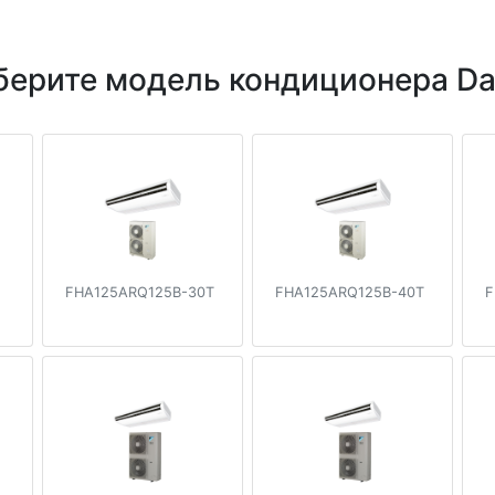
ерите модель кондиционера Da
FHA125ARQ125B-30T
FHA125ARQ125B-40T
F