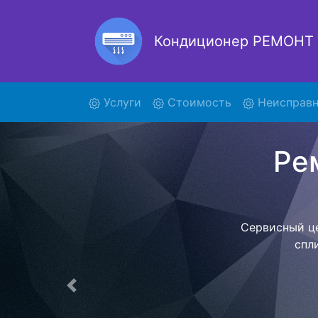
Кондиционер РЕМОНТ
(current)
Услуги
Стоимость
Неисправн
FCQG
Наша орга
позволяет
назначенн
фиксированно
центр. Пос
Предыдущая