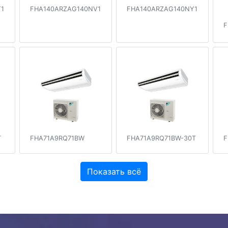
1
FHA140ARZAG140NV1
FHA140ARZAG140NY1
F
T
FHA71A9RQ71BW
FHA71A9RQ71BW-30T
F
Показать всё