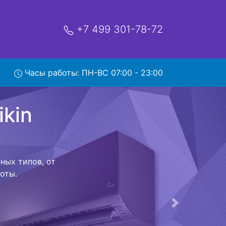
+7 499 301-78-72
n
Часы работы: ПН-ВС 07:00 - 23:00
ервис
ой которая
риезжает в
 договор с
о в сервисный
ый к работе
Следующая