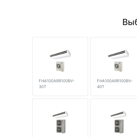
Выб
FHA100ARR100BV-
FHA100ARR100BV-
30T
40T