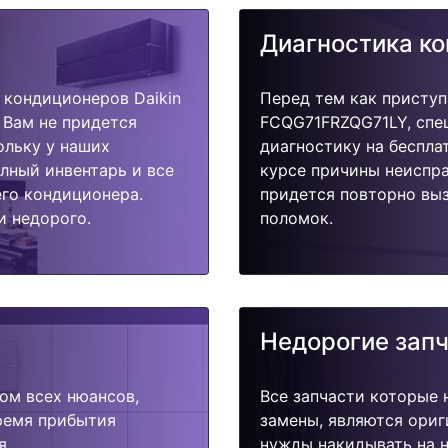
Диагностика к
кондиционеров Daikin
Перед тем как приступ
 Вам не придется
FCQG71FRZQG71LY, спе
ольку у наших
диагностику на беспла
олный инвентарь и все
курсе причины неиспра
го кондиционера.
придется повторно выз
и недорого.
поломок.
Недорогие зап
ом всех нюансов,
Все запчасти которые 
время прибытия
замены, являются ориг
я.
нужды накидывать на н