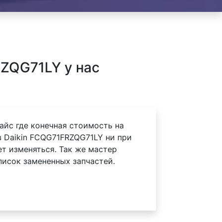
ZQG71LY у нас
айс где конечная стоимость на
 Daikin FCQG71FRZQG71LY ни при
ет изменяться. Так же мастер
писок замененных запчастей.