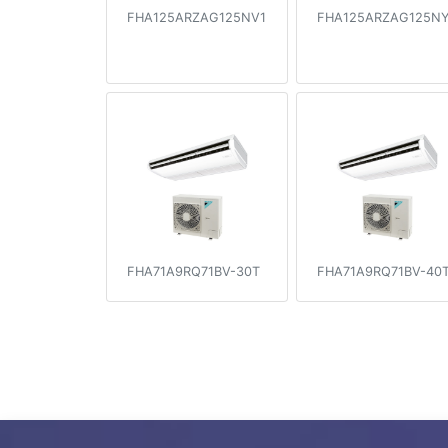
FHA125ARZAG125NV1
FHA125ARZAG125NY
FHA71A9RQ71BV-30T
FHA71A9RQ71BV-40