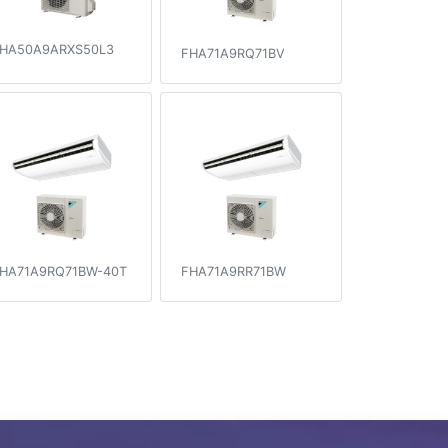
HA50A9ARXS50L3
FHA71A9RQ71BV
HA71A9RQ71BW-40T
FHA71A9RR71BW