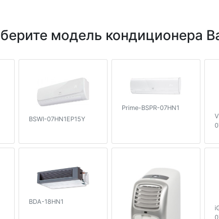
берите модель кондиционера Ba
Prime-BSPR-07HN1
V
BSWI-07HN1EP15Y
0
BDA-18HN1
i
0