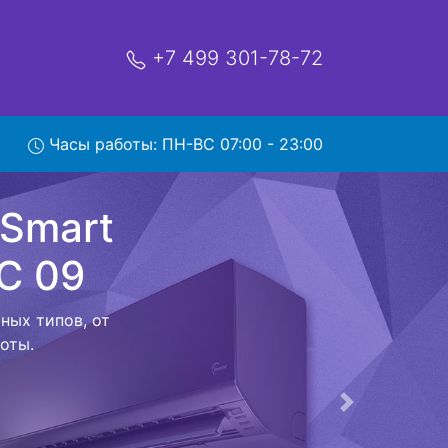
+7 499 301-78-72
mart
ывозом
Часы работы: ПН-ВС 07:00 - 23:00
ой которая
риезжает в
 договор с
о в сервисный
ый к работе
Следующая