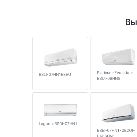
Вы
Platinum-Evolution-
BSLI-07HN1EEEU
BSUI-09HN8
Lagoon-BSDI-07HN1
BSEI-07HN1x2B2OI-
FM16HN1