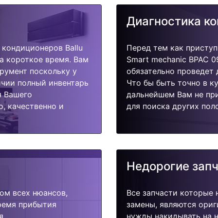
Диагностика к
кондиционеров Ballu
Перед тем как приступ
а короткое время. Вам
Smart mechanic BPAC 0
трумент поскольку у
обязательно проведет 
ичии полный инвентарь
Что бы быть точно в к
я Вашего
дальнейшем Вам не пр
, качественно и
для поиска других пол
Недорогие зап
ом всех нюансов,
Все запчасти которые 
время прибытия
замены, являются ориг
я.
нужды накидывать на н