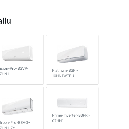
llu
ision-Pro-BSVP-
Platinum-BSPI-
7HN1
10HN1WTEU
Prime-Inverter-BSPRI-
07HN1
Green-Pro-BSAG-
7HN117Y