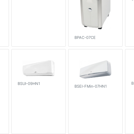
BPAC-07CE
B
BSUI-09HN1
BSEI-FMin-07HN1