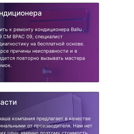
ондиционера
ить к ремонту кондиционера Ballu
9 CM BPAC 09, специалист
диагностику на бесплатной основе.
урсе причины неисправности и в
идется повторно вызывать мастера
омок.
части
наша компания предлагает в качестве
инальными от производителя. Нам нет
их цену, именно поэтому стоимость