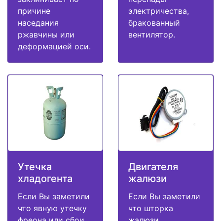
причине
электричества,
наседания
бракованный
ржавчины или
вентилятор.
деформацией оси.
Утечка
Двигателя
хладогента
жалюзи
Если Вы заметили
Если Вы заметили
что явную утечку
что шторка
фреона или сбои
жалюзи