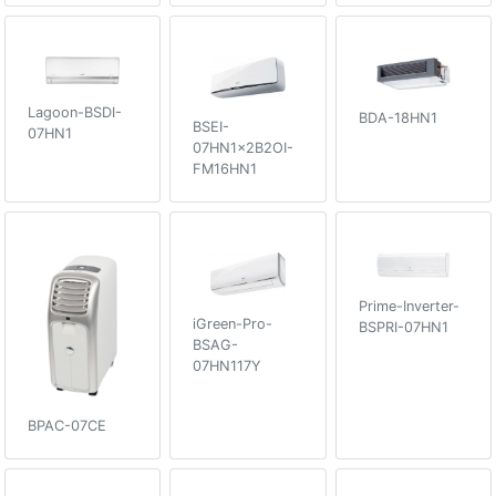
Lagoon-BSDI-
BDA-18HN1
BSEI-
07HN1
07HN1x2B2OI-
FM16HN1
Prime-Inverter-
iGreen-Pro-
BSPRI-07HN1
BSAG-
07HN117Y
BPAC-07CE