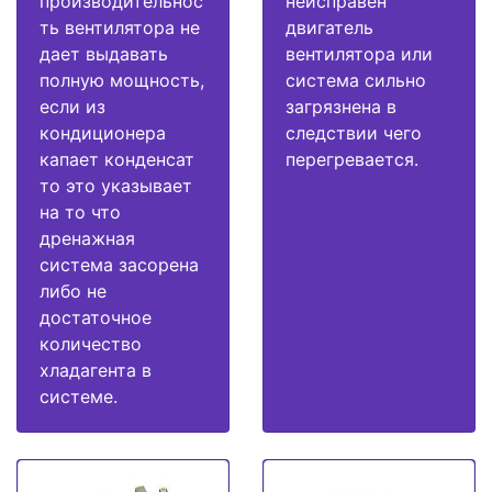
производительнос
неисправен
ть вентилятора не
двигатель
дает выдавать
вентилятора или
полную мощность,
система сильно
если из
загрязнена в
кондиционера
следствии чего
капает конденсат
перегревается.
то это указывает
на то что
дренажная
система засорена
либо не
достаточное
количество
хладагента в
системе.