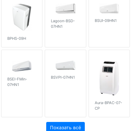
BSUI-09HN1
Lagoon-BSD-
07HN1
BPHS-09H
BSVPI-07HN1
BSEI-FMin-
07HN1
Aura-BPAC-07-
CP
Показать всё