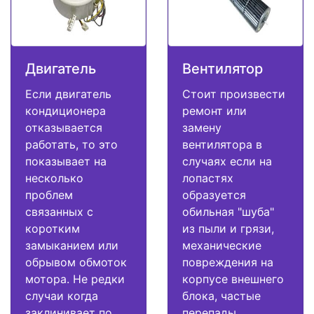
Двигатель
Вентилятор
Если двигатель
Стоит произвести
кондиционера
ремонт или
отказывается
замену
работать, то это
вентилятора в
показывает на
случаях если на
несколько
лопастях
проблем
образуется
связанных с
обильная "шуба"
коротким
из пыли и грязи,
замыканием или
механические
обрывом обмоток
повреждения на
мотора. Не редки
корпусе внешнего
случаи когда
блока, частые
заклинивает по
перепады