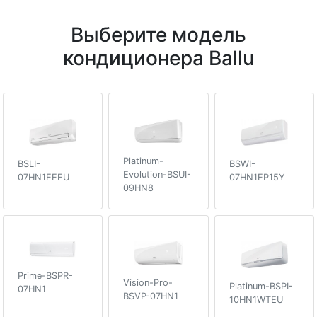
Выберите модель
кондиционера Ballu
Platinum-
BSLI-
BSWI-
Evolution-BSUI-
07HN1EEEU
07HN1EP15Y
09HN8
Prime-BSPR-
Vision-Pro-
Platinum-BSPI-
07HN1
BSVP-07HN1
10HN1WTEU