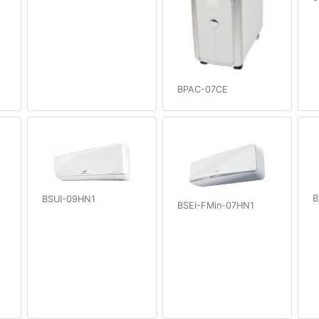
BPAC-07CE
B
BSUI-09HN1
BSEI-FMin-07HN1