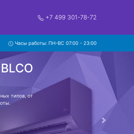
+7 499 301-78-72
O 60H
Часы работы: ПН-ВС 07:00 - 23:00
ой которая
риезжает в
 договор с
о в сервисный
ый к работе
Следующая