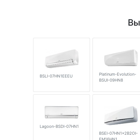
Вы
Platinum-Evolution-
BSLI-07HN1EEEU
BSUI-09HN8
Lagoon-BSDI-07HN1
BSEI-07HN1x2B2OI-
FM16HN1