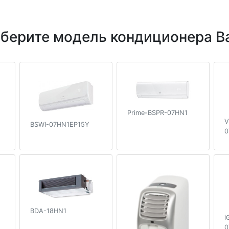
берите модель кондиционера Ba
Prime-BSPR-07HN1
V
BSWI-07HN1EP15Y
0
BDA-18HN1
i
0