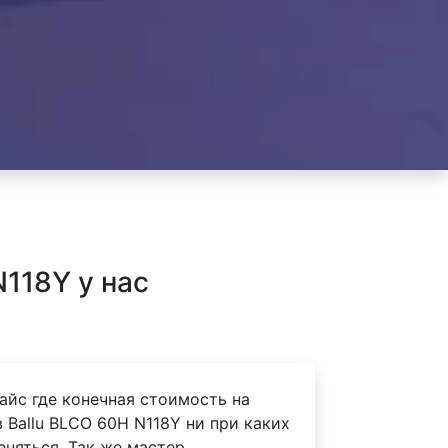
118Y у нас
айс где конечная стоимость на
Ballu BLCO 60H N118Y ни при каких
еняться. Так же мастер