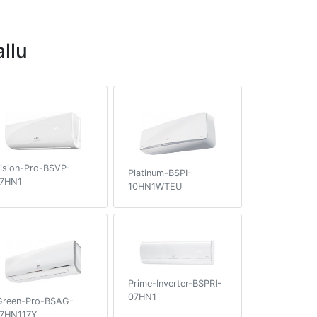
llu
ision-Pro-BSVP-
Platinum-BSPI-
7HN1
10HN1WTEU
Prime-Inverter-BSPRI-
07HN1
Green-Pro-BSAG-
7HN117Y