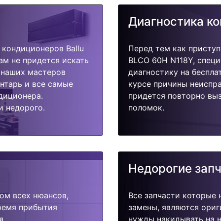
Диагностика к
кондиционеров Ballu
Перед тем как приступ
ам не придется искать
BLCO 60H N118Y, специ
у наших мастеров
диагностику на беспла
ентарь и все самые
курсе причины неиспра
диционера.
придется повторно выз
и недорого.
поломок.
Недорогие зап
ом всех нюансов,
Все запчасти которые 
время прибытия
замены, являются ориг
я.
нужды накидывать на н