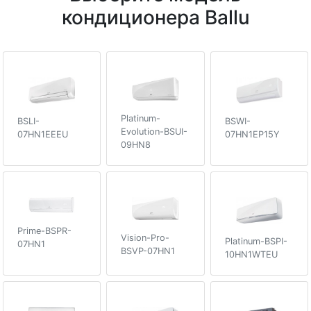
кондиционера Ballu
Platinum-
BSLI-
BSWI-
Evolution-BSUI-
07HN1EEEU
07HN1EP15Y
09HN8
Prime-BSPR-
Vision-Pro-
Platinum-BSPI-
07HN1
BSVP-07HN1
10HN1WTEU