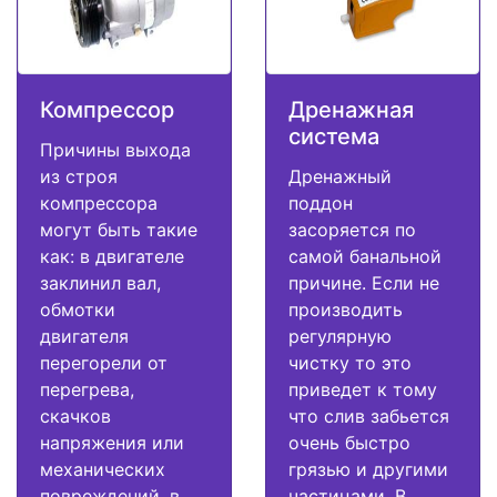
Компрессор
Дренажная
система
Причины выхода
из строя
Дренажный
компрессора
поддон
могут быть такие
засоряется по
как: в двигателе
самой банальной
заклинил вал,
причине. Если не
обмотки
производить
двигателя
регулярную
перегорели от
чистку то это
перегрева,
приведет к тому
скачков
что слив забьется
напряжения или
очень быстро
механических
грязью и другими
повреждений, в
частицами. В