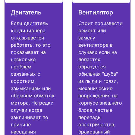
Двигатель
Вентилятор
Если двигатель
Стоит произвести
кондиционера
ремонт или
отказывается
замену
работать, то это
вентилятора в
показывает на
случаях если на
несколько
лопастях
проблем
образуется
связанных с
обильная "шуба"
коротким
из пыли и грязи,
замыканием или
механические
обрывом обмоток
повреждения на
мотора. Не редки
корпусе внешнего
случаи когда
блока, частые
заклинивает по
перепады
причине
электричества,
наседания
бракованный