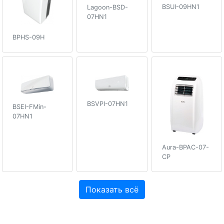
BSUI-09HN1
Lagoon-BSD-
07HN1
BPHS-09H
BSVPI-07HN1
BSEI-FMin-
07HN1
Aura-BPAC-07-
CP
Показать всё