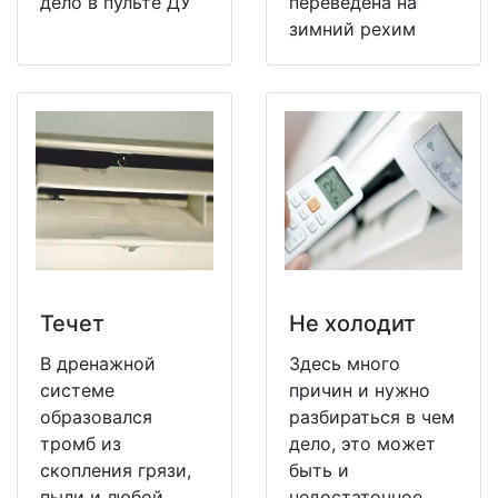
дело в пульте ДУ
переведена на
зимний рехим
Течет
Не холодит
В дренажной
Здесь много
системе
причин и нужно
образовался
разбираться в чем
тромб из
дело, это может
скопления грязи,
быть и
пыли и любой
недостаточное