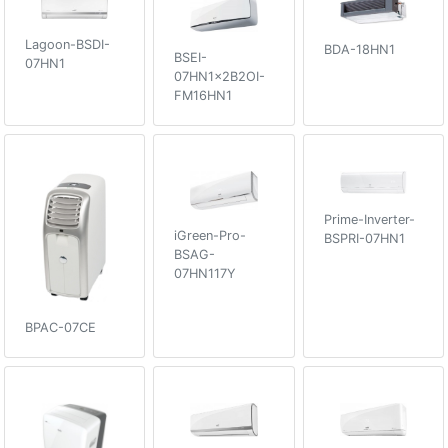
Lagoon-BSDI-
BDA-18HN1
BSEI-
07HN1
07HN1x2B2OI-
FM16HN1
Prime-Inverter-
iGreen-Pro-
BSPRI-07HN1
BSAG-
07HN117Y
BPAC-07CE