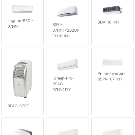
Lagoon-BSDI-
BDA-18HN1
BSEI-
07HN1
07HN1x2B2OI-
FM16HN1
Prime-Inverter-
iGreen-Pro-
BSPRI-07HN1
BSAG-
07HN117Y
BPAC-07CE