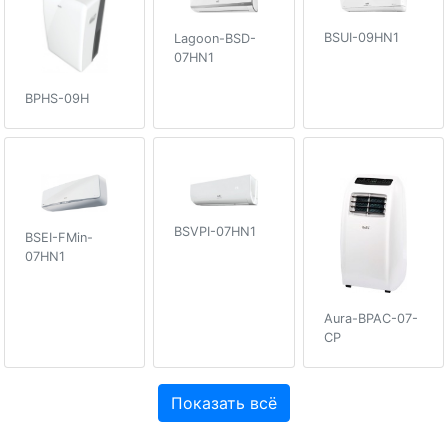
BSUI-09HN1
Lagoon-BSD-
07HN1
BPHS-09H
BSVPI-07HN1
BSEI-FMin-
07HN1
Aura-BPAC-07-
CP
Показать всё