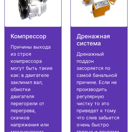
Компрессор
Дренажная
система
Причины выхода
из строя
Дренажный
компрессора
поддон
могут быть такие
засоряется по
как: в двигателе
самой банальной
заклинил вал,
причине. Если не
обмотки
производить
двигателя
регулярную
перегорели от
чистку то это
перегрева,
приведет к тому
скачков
что слив забьется
напряжения или
очень быстро
механических
грязью и другими