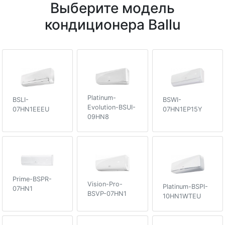
Выберите модель
кондиционера Ballu
Platinum-
BSLI-
BSWI-
Evolution-BSUI-
07HN1EEEU
07HN1EP15Y
09HN8
Prime-BSPR-
Vision-Pro-
Platinum-BSPI-
07HN1
BSVP-07HN1
10HN1WTEU