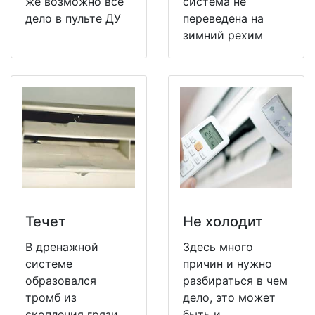
же возможно все
система не
дело в пульте ДУ
переведена на
зимний рехим
Течет
Не холодит
В дренажной
Здесь много
системе
причин и нужно
образовался
разбираться в чем
тромб из
дело, это может
скопления грязи,
быть и