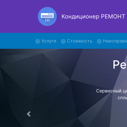
Кондиционер РЕМОНТ
(current)
Услуги
Стоимость
Неисправн
BLCC
Наша орга
позволяет
назначенн
фиксированно
центр. Пос
Предыдущая