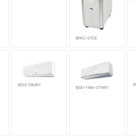
BPAC-07CE
B
BSUI-09HN1
BSEI-FMin-07HN1