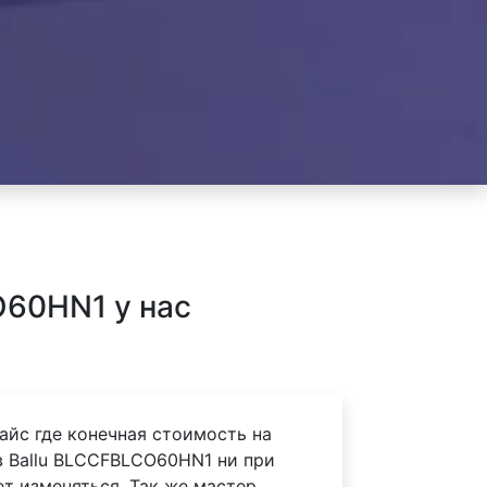
O60HN1 у нас
айс где конечная стоимость на
 Ballu BLCCFBLCO60HN1 ни при
ет изменяться. Так же мастер