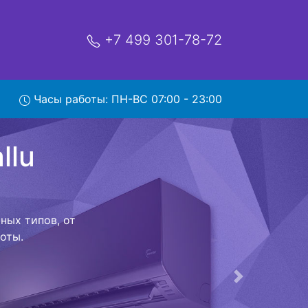
+7 499 301-78-72
u
Часы работы: ПН-ВС 07:00 - 23:00
ервис
ой которая
риезжает в
 договор с
о в сервисный
ый к работе
Следующая