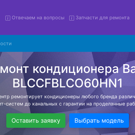
Отвечаем на вопросы
Запчасти для ремонта
Ремонт кондиционеров Ball
ости
FBLCO60HN1 с вывозом в с
низация предлагает воспользоваться бесплатной услуг
 клиенту сохранить время и свои деньги. Наш мастер п
ое время по адресу, проводит диагностику, составляет
й стоимостью на ремонт кондиционера и забирает ег
ле ремонта специалист привезет обратно Вам уже готов
кондиционер.
Оставить заявку
Выбрать модель