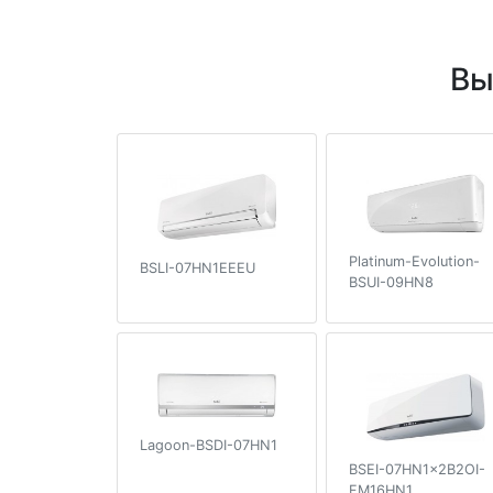
Вы
Platinum-Evolution-
BSLI-07HN1EEEU
BSUI-09HN8
Lagoon-BSDI-07HN1
BSEI-07HN1x2B2OI-
FM16HN1