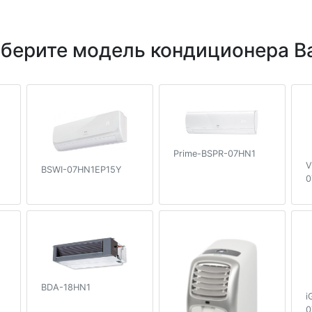
берите модель кондиционера Ba
Prime-BSPR-07HN1
V
BSWI-07HN1EP15Y
0
BDA-18HN1
i
0