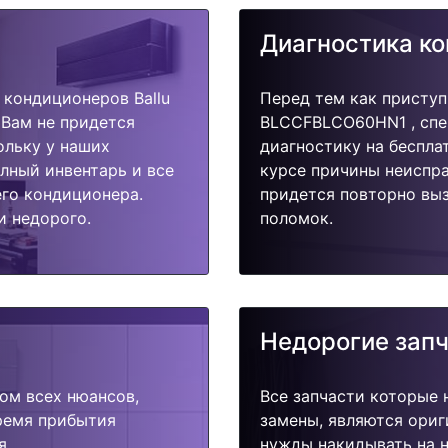
Диагностика к
кондиционеров Ballu
Перед тем как приступ
Вам не придется
BLCCFBLCO60HN1 , спе
ольку у наших
диагностику на беспла
олный инвентарь и все
курсе причины неиспра
го кондиционера.
придется повторно выз
и недорого.
поломок.
Недорогие зап
ом всех нюансов,
Все запчасти которые 
время прибытия
замены, являются ориг
я.
нужды накидывать на н