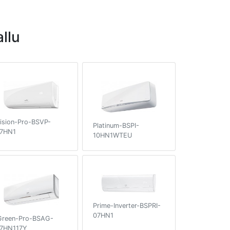
llu
ision-Pro-BSVP-
Platinum-BSPI-
7HN1
10HN1WTEU
Prime-Inverter-BSPRI-
07HN1
Green-Pro-BSAG-
7HN117Y