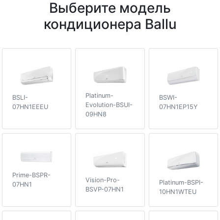
Выберите модель
кондиционера Ballu
Platinum-
BSLI-
BSWI-
Evolution-BSUI-
07HN1EEEU
07HN1EP15Y
09HN8
Prime-BSPR-
Vision-Pro-
Platinum-BSPI-
07HN1
BSVP-07HN1
10HN1WTEU