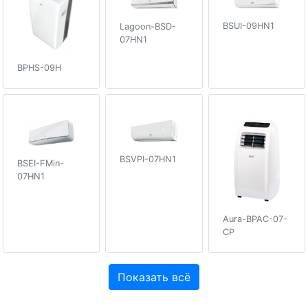
BSUI-09HN1
Lagoon-BSD-
07HN1
BPHS-09H
BSVPI-07HN1
BSEI-FMin-
07HN1
Aura-BPAC-07-
CP
Показать всё