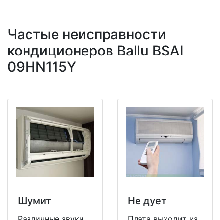
Частые неисправности
кондиционеров Ballu BSAI
09HN115Y
Шумит
Не дует
Различные звуки
Плата выходит из