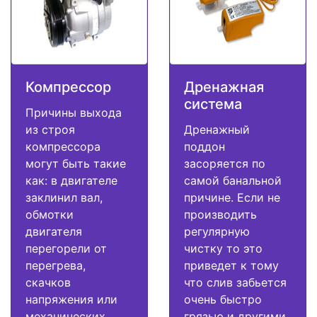
Компрессор
Дренажная
система
Причины выхода
из строя
Дренажный
компрессора
поддон
могут быть такие
засоряется по
как: в двигателе
самой банальной
заклинил вал,
причине. Если не
обмотки
производить
двигателя
регулярную
перегорели от
чистку то это
перегрева,
приведет к тому
скачков
что слив забьется
напряжения или
очень быстро
механических
грязью и другими