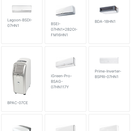
Lagoon-BSDI-
BDA-18HN1
BSEI-
07HN1
07HN1x2B2OI-
FM16HN1
Prime-Inverter-
iGreen-Pro-
BSPRI-07HN1
BSAG-
07HN117Y
BPAC-07CE