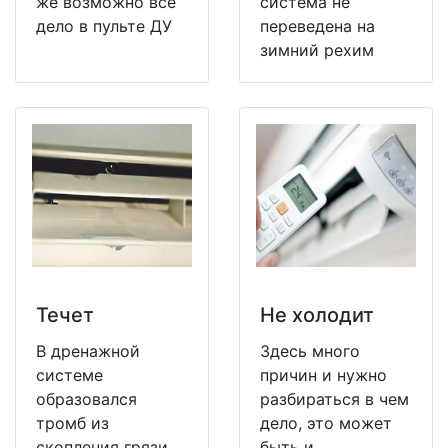
же возможно все
система не
дело в пульте ДУ
переведена на
зимний рехим
Течет
Не холодит
В дренажной
Здесь много
системе
причин и нужно
образовался
разбираться в чем
тромб из
дело, это может
скопления грязи,
быть и