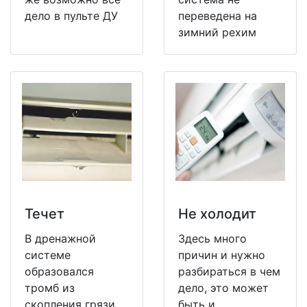
дело в пульте ДУ
переведена на
зимний рехим
Течет
Не холодит
В дренажной
Здесь много
системе
причин и нужно
образовался
разбираться в чем
тромб из
дело, это может
скопления грязи,
быть и