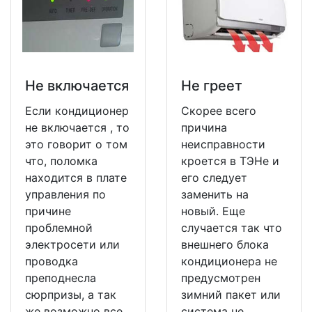
Не включается
Не греет
Если кондиционер
Скорее всего
не включается , то
причина
это говорит о том
неисправности
что, поломка
кроется в ТЭНе и
находится в плате
его следует
управления по
заменить на
причине
новый. Еще
проблемной
случается так что
электросети или
внешнего блока
проводка
кондиционера не
преподнесла
предусмотрен
сюрпризы, а так
зимний пакет или
же возможно все
система не