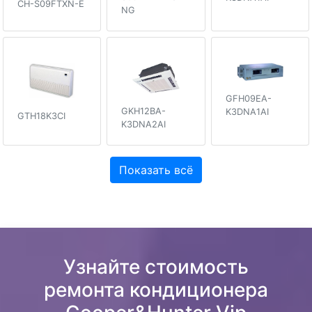
CH-S09FTXN-E
NG
GFH09EA-
GKH12BA-
K3DNA1AI
GTH18K3CI
K3DNA2AI
Показать всё
Узнайте стоимость
ремонта кондиционера