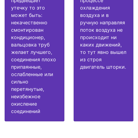
предвещает
процессе
утечку то это
охлаждения
может быть:
воздуха и в
некачественно
ручную направляя
смонтирован
поток воздуха не
кондиционер,
происходит ни
вальцовка труб
каких движений,
желает лучшего,
то тут явно вышел
соединения плохо
из строя
припаянные,
двигатель шторки.
ослабленные или
сильно
перетянутые,
неизбежное
окисление
соединений