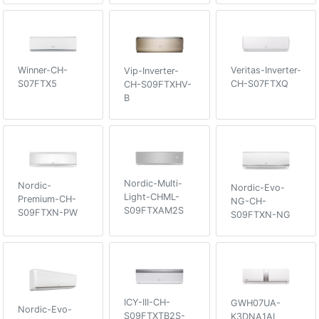
Winner-CH-
Veritas-Inverter-
Vip-Inverter-
S07FTX5
CH-S07FTXQ
CH-S09FTXHV-
B
Nordic-Multi-
Nordic-
Nordic-Evo-
Light-CHML-
Premium-CH-
NG-CH-
S09FTXAM2S
S09FTXN-PW
S09FTXN-NG
ICY-III-CH-
GWH07UA-
Nordic-Evo-
S09FTXTB2S-
K3DNA1AI