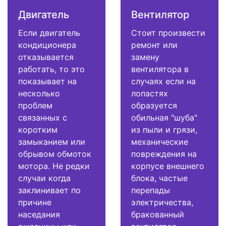
Двигатель
Вентилятор
Если двигатель
Стоит произвести
кондиционера
ремонт или
отказывается
замену
работать, то это
вентилятора в
показывает на
случаях если на
несколько
лопастях
проблем
образуется
связанных с
обильная "шуба"
коротким
из пыли и грязи,
замыканием или
механические
обрывом обмоток
повреждения на
мотора. Не редки
корпусе внешнего
случаи когда
блока, частые
заклинивает по
перепады
причине
электричества,
наседания
бракованный