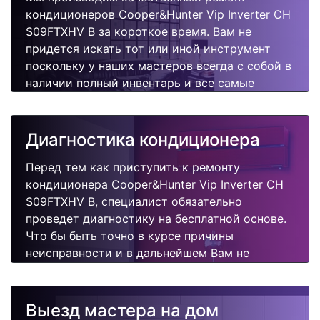
кондиционеров Cooper&Hunter Vip Inverter CH
S09FTXHV B за короткое время. Вам не
придется искать тот или иной инструмент
поскольку у наших мастеров всегда с собой в
наличии полный инвентарь и все самые
неоходимые запчасти для Вашего
кондиционера. Отремонтируем быстро,
качественно и недорого.
Диагностика кондиционера
Перед тем как приступить к ремонту
кондиционера Cooper&Hunter Vip Inverter CH
S09FTXHV B, специалист обязательно
проведет диагностику на бесплатной основе.
Что бы быть точно в курсе причины
неисправности и в дальнейшем Вам не
придется повторно вызывать мастера для
поиска других поломок.
Выезд мастера на дом