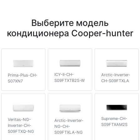
Выберите модель
кондиционера Cooper-hunter
ICY-II-CH-
Arctic-Inverter-
Prima-Plus-CH-
S09FTXTB2S-W
CH-S09FTXLA
S07XN7
Supreme-CH-
Veritas-NG-
Arctic-Inverter-
S09FTXAM2S
Inverter-CH-
NG-CH-
S09FTXQ-NG
S09FTXLA-NG