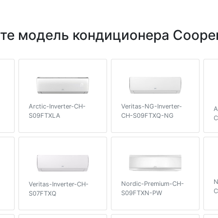
те модель кондиционера Cooper
Veritas-NG-Inverter-
Arctic-Inverter-CH-
A
CH-S09FTXQ-NG
S09FTXLA
C
N
Nordic-Premium-CH-
Veritas-Inverter-CH-
C
S09FTXN-PW
S07FTXQ