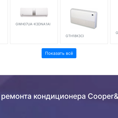
GWH07UA-K3DNA1AI
G
GTH18K3CI
Показать всё
 ремонта кондиционера Cooper