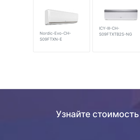
ICY-III-CH-
Nordic-Evo-CH-
S09FTXTB2S-NG
S09FTXN-E
Узнайте стоимость