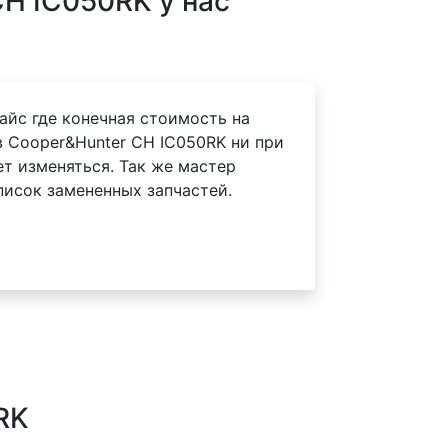
H IC050RK у нас
айс где конечная стоимость на
 Cooper&Hunter CH IC050RK ни при
ет изменяться. Так же мастер
писок замененных запчастей.
RK