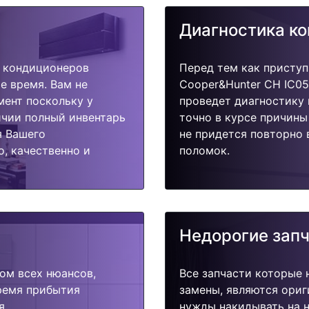
Диагностика к
 кондиционеров
Перед тем как приступ
е время. Вам не
Cooper&Hunter CH IC05
мент поскольку у
проведет диагностику 
ичии полный инвентарь
точно в курсе причины
я Вашего
не придется повторно 
, качественно и
поломок.
Недорогие зап
ом всех нюансов,
Все запчасти которые 
время прибытия
замены, являются ориг
я.
нужды накидывать на н