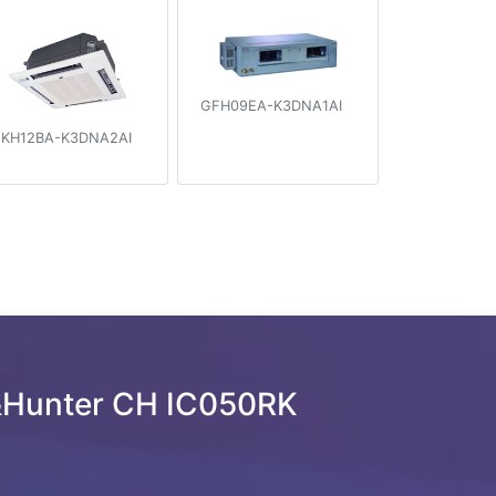
GFH09EA-K3DNA1AI
KH12BA-K3DNA2AI
&Hunter CH IC050RK