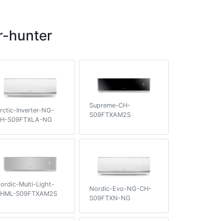
-hunter
Supreme-CH-
rctic-Inverter-NG-
S09FTXAM2S
H-S09FTXLA-NG
ordic-Multi-Light-
Nordic-Evo-NG-CH-
HML-S09FTXAM2S
S09FTXN-NG