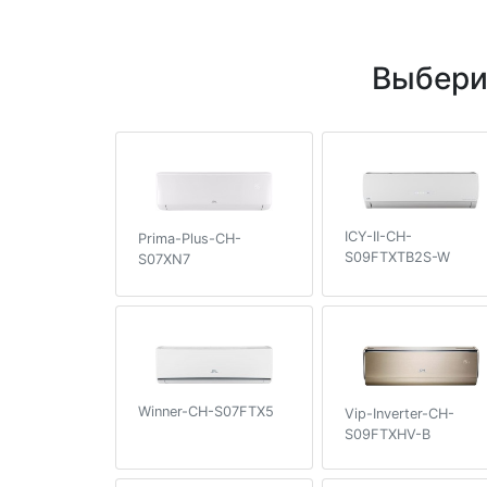
Выбери
ICY-II-CH-
Prima-Plus-CH-
S09FTXTB2S-W
S07XN7
Winner-CH-S07FTX5
Vip-Inverter-CH-
S09FTXHV-B