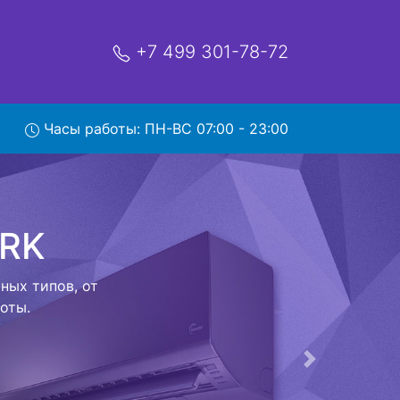
+7 499 301-78-72
nter CH
Часы работы: ПН-ВС 07:00 - 23:00
с
ой которая
риезжает в
 договор с
о в сервисный
ый к работе
Следующая