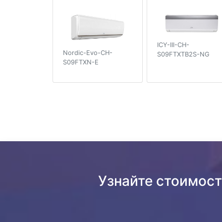
ICY-III-CH-
Nordic-Evo-CH-
S09FTXTB2S-NG
S09FTXN-E
Узнайте стоимос