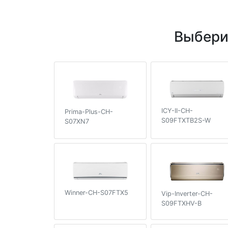
Выбери
ICY-II-CH-
Prima-Plus-CH-
S09FTXTB2S-W
S07XN7
Winner-CH-S07FTX5
Vip-Inverter-CH-
S09FTXHV-B