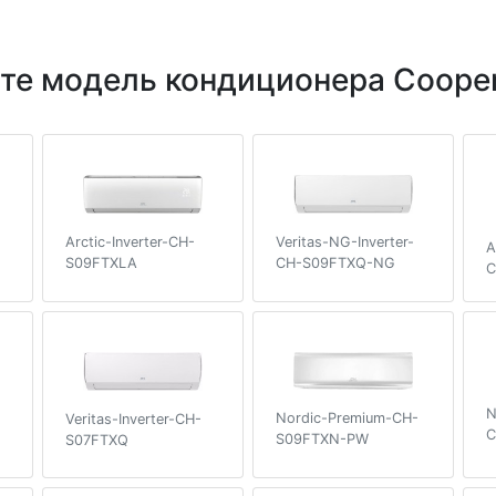
те модель кондиционера Cooper
Veritas-NG-Inverter-
Arctic-Inverter-CH-
A
CH-S09FTXQ-NG
S09FTXLA
C
N
Nordic-Premium-CH-
Veritas-Inverter-CH-
C
S09FTXN-PW
S07FTXQ