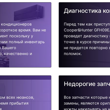
Диагностика к
 кондиционеров
Перед тем как приступ
короткое время. Вам не
Cooper&Hunter GFH09E
мент поскольку у
проведет диагностику 
ичии полный инвентарь
точно в курсе причины
я Вашего
не придется повторно 
, качественно и
поломок.
Недорогие зап
ом всех нюансов,
Все запчасти которые 
время прибытия
замены, являются ориг
я.
нужды накидывать на н