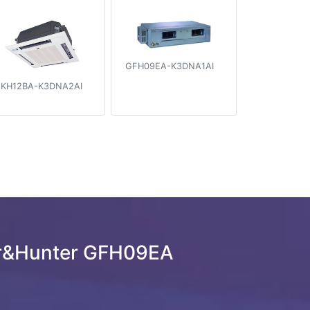
GFH09EA-K3DNA1AI
KH12BA-K3DNA2AI
r&Hunter GFH09EA