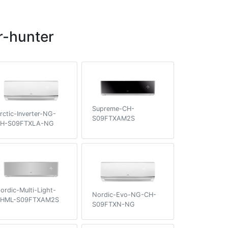
-hunter
Supreme-CH-
rctic-Inverter-NG-
S09FTXAM2S
H-S09FTXLA-NG
ordic-Multi-Light-
Nordic-Evo-NG-CH-
HML-S09FTXAM2S
S09FTXN-NG