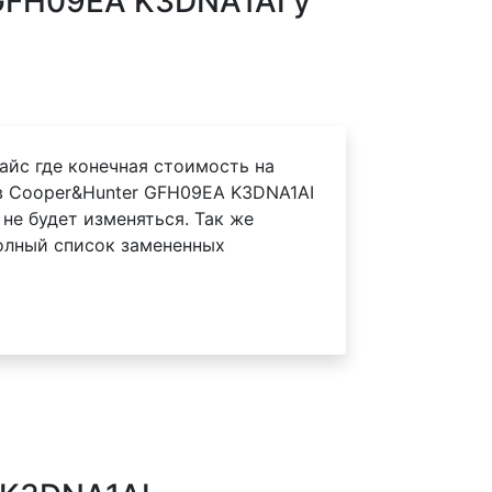
GFH09EA K3DNA1AI у
айс где конечная стоимость на
 Cooper&Hunter GFH09EA K3DNA1AI
 не будет изменяться. Так же
олный список замененных