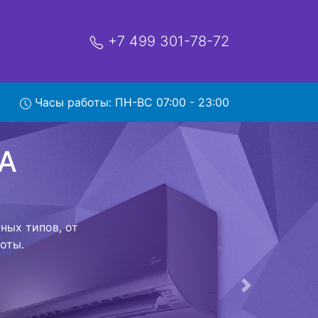
+7 499 301-78-72
unter
Часы работы: ПН-ВС 07:00 - 23:00
сервис
ой которая
риезжает в
 договор с
о в сервисный
ый к работе
Следующая