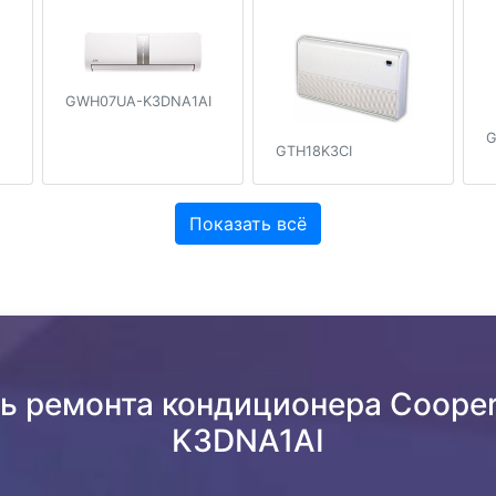
GWH07UA-K3DNA1AI
G
GTH18K3CI
Показать всё
ть ремонта кондиционера Coope
K3DNA1AI