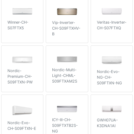
Winner-CH-
Veritas-Inverter-
Vip-Inverter-
S07FTX5
CH-S07FTXQ
CH-S09FTXHV-
B
Nordic-Multi-
Nordic-
Nordic-Evo-
Light-CHML-
Premium-CH-
NG-CH-
S09FTXAM2S
S09FTXN-PW
S09FTXN-NG
ICY-III-CH-
GWH07UA-
Nordic-Evo-
S09FTXTB2S-
K3DNA1AI
CH-S09FTXN-E
NG