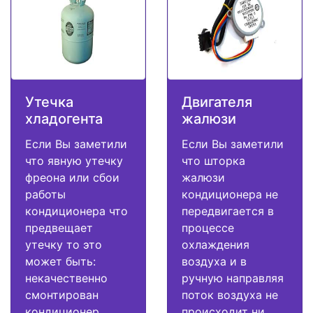
Утечка
Двигателя
хладогента
жалюзи
Если Вы заметили
Если Вы заметили
что явную утечку
что шторка
фреона или сбои
жалюзи
работы
кондиционера не
кондиционера что
передвигается в
предвещает
процессе
утечку то это
охлаждения
может быть:
воздуха и в
некачественно
ручную направляя
смонтирован
поток воздуха не
кондиционер,
происходит ни