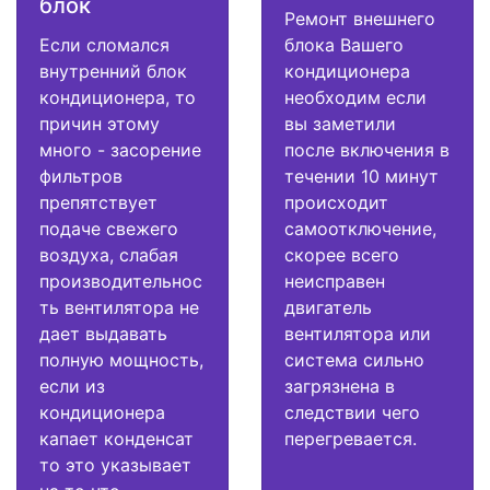
блок
Ремонт внешнего
Если сломался
блока Вашего
внутренний блок
кондиционера
кондиционера, то
необходим если
причин этому
вы заметили
много - засорение
после включения в
фильтров
течении 10 минут
препятствует
происходит
подаче свежего
самоотключение,
воздуха, слабая
скорее всего
производительнос
неисправен
ть вентилятора не
двигатель
дает выдавать
вентилятора или
полную мощность,
система сильно
если из
загрязнена в
кондиционера
следствии чего
капает конденсат
перегревается.
то это указывает