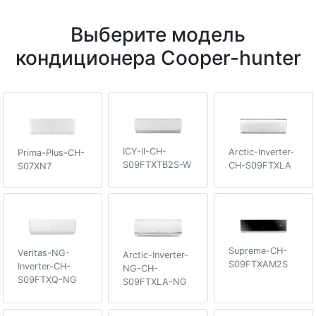
Выберите модель
кондиционера Cooper-hunter
ICY-II-CH-
Arctic-Inverter-
Prima-Plus-CH-
S09FTXTB2S-W
CH-S09FTXLA
S07XN7
Supreme-CH-
Veritas-NG-
Arctic-Inverter-
S09FTXAM2S
Inverter-CH-
NG-CH-
S09FTXQ-NG
S09FTXLA-NG