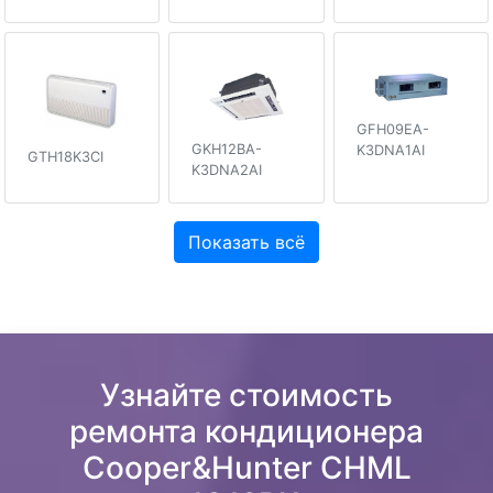
GFH09EA-
GKH12BA-
K3DNA1AI
GTH18K3CI
K3DNA2AI
Показать всё
Узнайте стоимость
ремонта кондиционера
Cooper&Hunter CHML