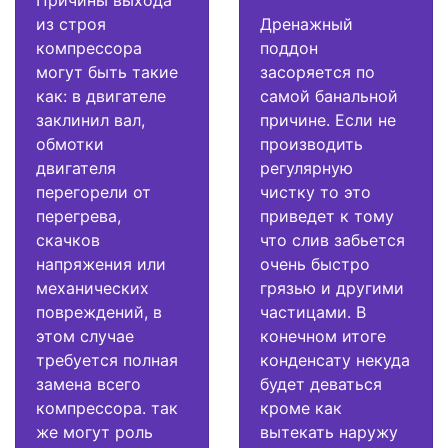
Причины выхода
из строя
Дренажный
компрессора
поддон
могут быть такие
засоряется по
как: в двигателе
самой банальной
заклинил вал,
причине. Если не
обмотки
производить
двигателя
регулярную
перегорели от
чистку то это
перегрева,
приведет к тому
скачков
что слив забьется
напряжения или
очень быстро
механических
грязью и другими
повреждений, в
частицами. В
этом случае
конечном итоге
требуется полная
конденсату некуда
замена всего
будет деваться
компрессора. так
кроме как
же могут роль
вытекать наружу