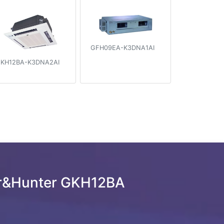
GFH09EA-K3DNA1AI
KH12BA-K3DNA2AI
r&Hunter GKH12BA