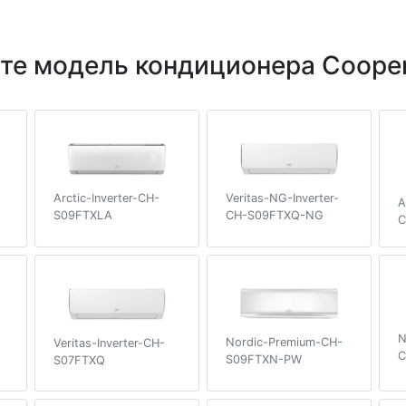
те модель кондиционера Cooper
Veritas-NG-Inverter-
Arctic-Inverter-CH-
A
CH-S09FTXQ-NG
S09FTXLA
C
N
Nordic-Premium-CH-
Veritas-Inverter-CH-
C
S09FTXN-PW
S07FTXQ