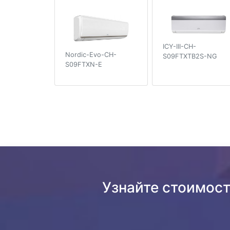
ICY-III-CH-
Nordic-Evo-CH-
S09FTXTB2S-NG
S09FTXN-E
Узнайте стоимос