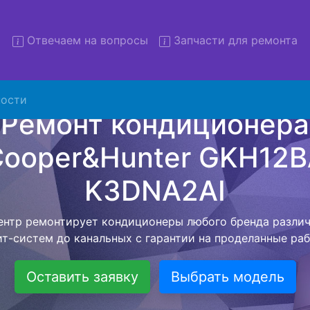
Отвечаем на вопросы
Запчасти для ремонта
нт кондиционеров Cooper&H
ости
BA K3DNA2AI с вывозом в 
низация предлагает воспользоваться бесплатной услуг
 клиенту сохранить время и свои деньги. Наш мастер п
ое время по адресу, проводит диагностику, составляет
й стоимостью на ремонт кондиционера и забирает ег
ле ремонта специалист привезет обратно Вам уже готов
кондиционер.
Оставить заявку
Выбрать модель