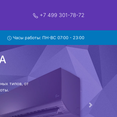
+7 499 301-78-72
unter
Часы работы: ПН-ВС 07:00 - 23:00
сервис
ой которая
риезжает в
 договор с
о в сервисный
ый к работе
Следующая