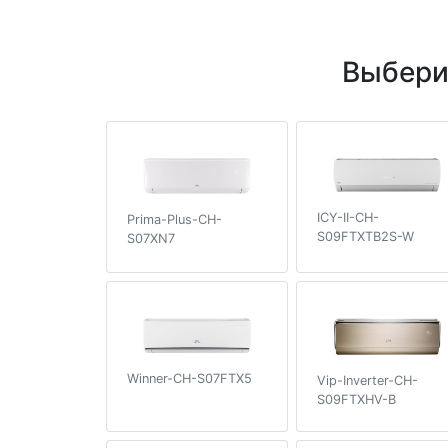
Выбери
ICY-II-CH-
Prima-Plus-CH-
S09FTXTB2S-W
S07XN7
Winner-CH-S07FTX5
Vip-Inverter-CH-
S09FTXHV-B