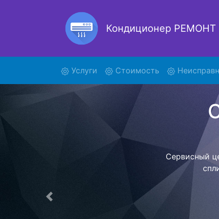
Кондиционер РЕМОНТ
Ремо
(current)
Услуги
Стоимость
Неисправн
GKH12
Наша орга
позволяет
назначенн
фиксированно
центр. Пос
Предыдущая