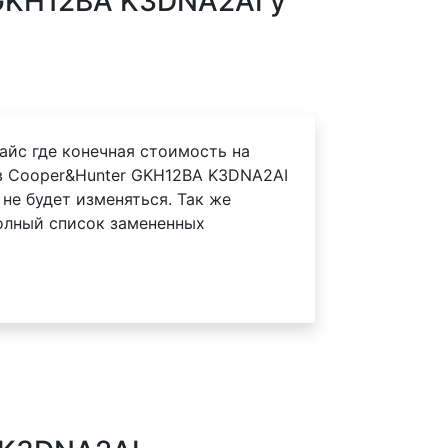
GKH12BA K3DNA2AI у
айс где конечная стоимость на
в Cooper&Hunter GKH12BA K3DNA2AI
 не будет изменяться. Так же
олный список замененных