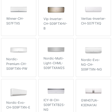
Winner-CH-
Veritas-Inverter-
Vip-Inverter-
S07FTX5
CH-S07FTXQ
CH-S09FTXHV-
B
Nordic-Multi-
Nordic-
Nordic-Evo-
Light-CHML-
Premium-CH-
NG-CH-
S09FTXAM2S
S09FTXN-PW
S09FTXN-NG
ICY-III-CH-
GWH07UA-
Nordic-Evo-
S09FTXTB2S-
K3DNA1AI
CH-S09FTXN-E
NG