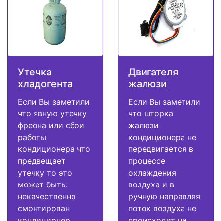
Утечка
Двигателя
хладогента
жалюзи
Если Вы заметили
Если Вы заметили
что явную утечку
что шторка
фреона или сбои
жалюзи
работы
кондиционера не
кондиционера что
передвигается в
предвещает
процессе
утечку то это
охлаждения
может быть:
воздуха и в
некачественно
ручную направляя
смонтирован
поток воздуха не
кондиционер,
происходит ни