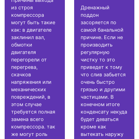
Причины выхода
из строя
Дренажный
компрессора
поддон
могут быть такие
засоряется по
как: в двигателе
самой банальной
заклинил вал,
причине. Если не
обмотки
производить
двигателя
регулярную
перегорели от
чистку то это
перегрева,
приведет к тому
скачков
что слив забьется
напряжения или
очень быстро
механических
грязью и другими
повреждений, в
частицами. В
этом случае
конечном итоге
требуется полная
конденсату некуда
замена всего
будет деваться
компрессора. так
кроме как
же могут роль
вытекать наружу