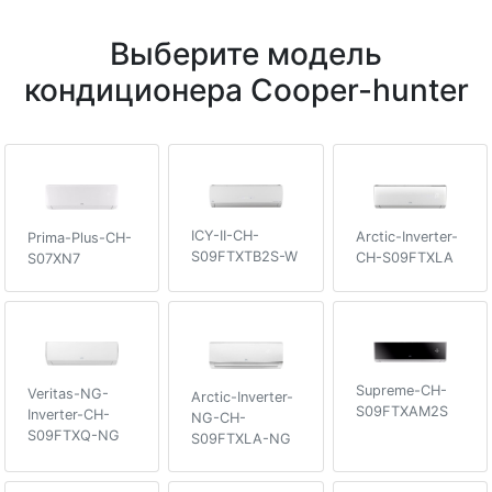
Выберите модель
кондиционера Cooper-hunter
ICY-II-CH-
Arctic-Inverter-
Prima-Plus-CH-
S09FTXTB2S-W
CH-S09FTXLA
S07XN7
Supreme-CH-
Veritas-NG-
Arctic-Inverter-
S09FTXAM2S
Inverter-CH-
NG-CH-
S09FTXQ-NG
S09FTXLA-NG