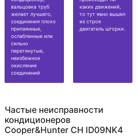
вальцовка труб
каких движений,
желает лучшего,
то тут явно вышел
соединения плохо
из строя
припаянные,
двигатель шторки.
ослабленные или
сильно
перетянутые,
неизбежное
окисление
соединений
Частые неисправности
кондиционеров
Cooper&Hunter CH ID09NK4