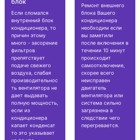
блок
Ремонт внешнего
Если сломался
блока Вашего
внутренний блок
кондиционера
кондиционера, то
необходим если
причин этому
вы заметили
много - засорение
после включения в
фильтров
течении 10 минут
препятствует
происходит
подаче свежего
самоотключение,
воздуха, слабая
скорее всего
производительнос
неисправен
ть вентилятора не
двигатель
дает выдавать
вентилятора или
полную мощность,
система сильно
если из
загрязнена в
кондиционера
следствии чего
капает конденсат
перегревается.
то это указывает