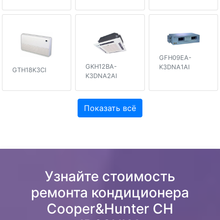
GFH09EA-
GKH12BA-
K3DNA1AI
GTH18K3CI
K3DNA2AI
Показать всё
Узнайте стоимость
ремонта кондиционера
Cooper&Hunter CH