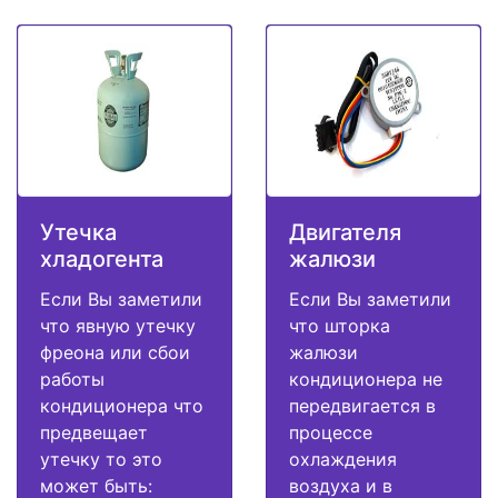
Утечка
Двигателя
хладогента
жалюзи
Если Вы заметили
Если Вы заметили
что явную утечку
что шторка
фреона или сбои
жалюзи
работы
кондиционера не
кондиционера что
передвигается в
предвещает
процессе
утечку то это
охлаждения
может быть:
воздуха и в