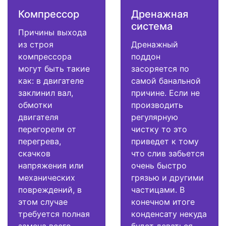
Компрессор
Дренажная
система
Причины выхода
из строя
Дренажный
компрессора
поддон
могут быть такие
засоряется по
как: в двигателе
самой банальной
заклинил вал,
причине. Если не
обмотки
производить
двигателя
регулярную
перегорели от
чистку то это
перегрева,
приведет к тому
скачков
что слив забьется
напряжения или
очень быстро
механических
грязью и другими
повреждений, в
частицами. В
этом случае
конечном итоге
требуется полная
конденсату некуда
замена всего
будет деваться