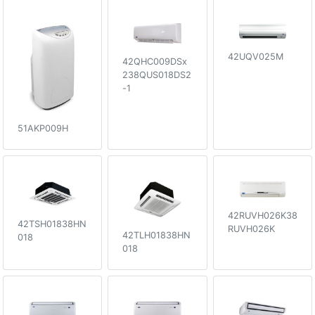
42UQV025M
42QHC009DSx
238QUS018DS2
-1
51AKP009H
42RUVH026K38
42TSH01838HN
RUVH026K
42TLH01838HN
018
018