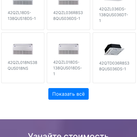
42QZL036DS-
42QZL036R8S3
42QZL18DS-
138QUS036DT-
8QUS036DS-1
138QUS18DS-1
1
42QZL018DS-
42QZL018NS38
42QTD036R8S3
138QUS018DS-
QUS018NS
8QUS036DS-1
1
Показать всё
Узнайте стоимость