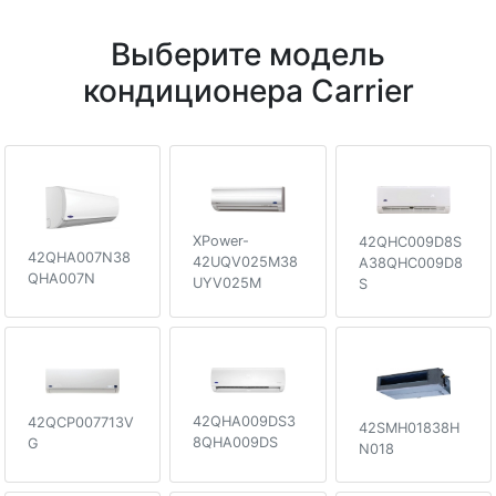
Выберите модель
кондиционера Carrier
XPower-
42QHC009D8S
42QHA007N38
42UQV025M38
A38QHC009D8
QHA007N
UYV025M
S
42QHA009DS3
42QCP007713V
42SMH01838H
8QHA009DS
G
N018