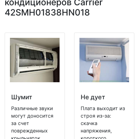
кондиционеров Carrier
42SMH01838HN018
Шумит
Не дует
Различные звуки
Плата выходит из
могут доносится
строя из-за:
за счет
скачка
поврежденных
напряжения,
крыльчаток
короткого