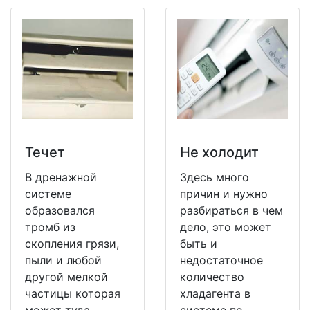
Течет
Не холодит
В дренажной
Здесь много
системе
причин и нужно
образовался
разбираться в чем
тромб из
дело, это может
скопления грязи,
быть и
пыли и любой
недостаточное
другой мелкой
количество
частицы которая
хладагента в
может туда
системе по