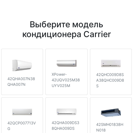
Выберите модель
кондиционера Carrier
XPower-
42QHC009D8S
42QHA007N38
42UQV025M38
A38QHC009D8
QHA007N
UYV025M
S
42QHA009DS3
42QCP007713V
42SMH01838H
8QHA009DS
G
N018