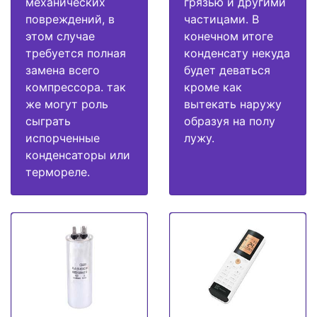
механических
грязью и другими
повреждений, в
частицами. В
этом случае
конечном итоге
требуется полная
конденсату некуда
замена всего
будет деваться
компрессора. так
кроме как
же могут роль
вытекать наружу
сыграть
образуя на полу
испорченные
лужу.
конденсаторы или
термореле.