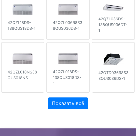
42QZL036DS-
42QZL036R8S3
42QZL18DS-
138QUS036DT-
8QUS036DS-1
138QUS18DS-1
1
42QZL018DS-
42QZL018NS38
42QTD036R8S3
138QUS018DS-
QUS018NS
8QUS036DS-1
1
Показать всё