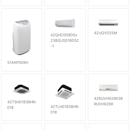
42UQV025M
42QHC009DSx
238QUS018DS2
-1
51AKP009H
42RUVH026K38
42TSH01838HN
RUVH026K
42TLH01838HN
018
018