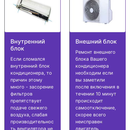
Внутренний
Внешний блок
блок
Ремонт внешнего
Если сломался
блока Вашего
внутренний блок
кондиционера
кондиционера, то
необходим если
причин этому
вы заметили
много - засорение
после включения в
фильтров
течении 10 минут
препятствует
происходит
подаче свежего
самоотключение,
воздуха, слабая
скорее всего
производительнос
неисправен
ть вентилятора не
двигатель