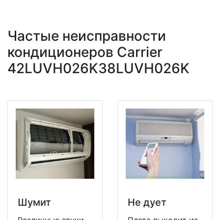
Частые неисправности
кондиционеров Carrier
42LUVH026K38LUVH026K
Шумит
Не дует
Различные звуки
Плата выходит из