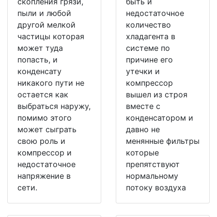
скопления грязи,
быть и
пыли и любой
недостаточное
другой мелкой
количество
частицы которая
хладагента в
может туда
системе по
попасть, и
причине его
конденсату
утечки и
никакого пути не
компрессор
остается как
вышел из строя
выбраться наружу,
вместе с
помимо этого
конденсатором и
может сыграть
давно не
свою роль и
менянные фильтры
компрессор и
которые
недостаточное
препятствуют
напряжение в
нормальному
сети.
потоку воздуха