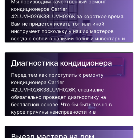
Мы производим качественный ремонт
кондиционеров Carrier
42LUVH026K38LUVH026K за короткое время.
Вам не придется искать тот или иной
инструмент поскольку у наших мастеров
всегда с собой в наличии полный инвентарь и
все самые неоходимые запчасти для Вашего
кондиционера. Отремонтируем быстро,
качественно и недорого.
Диагностика кондиционера
Перед тем как приступить к ремонту
кондиционера Carrier
42LUVH026K38LUVH026K, специалист
обязательно проведет диагностику на
бесплатной основе. Что бы быть точно в
курсе причины неисправности и в
дальнейшем Вам не придется повторно
вызывать мастера для поиска других
поломок.
Выезд мастера на дом