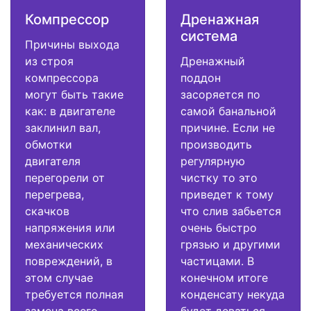
Компрессор
Дренажная
система
Причины выхода
из строя
Дренажный
компрессора
поддон
могут быть такие
засоряется по
как: в двигателе
самой банальной
заклинил вал,
причине. Если не
обмотки
производить
двигателя
регулярную
перегорели от
чистку то это
перегрева,
приведет к тому
скачков
что слив забьется
напряжения или
очень быстро
механических
грязью и другими
повреждений, в
частицами. В
этом случае
конечном итоге
требуется полная
конденсату некуда
замена всего
будет деваться