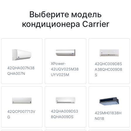
Выберите модель
кондиционера Carrier
XPower-
42QHC009D8S
42QHA007N38
42UQV025M38
A38QHC009D8
QHA007N
UYV025M
S
42QHA009DS3
42QCP007713V
42SMH01838H
8QHA009DS
G
N018