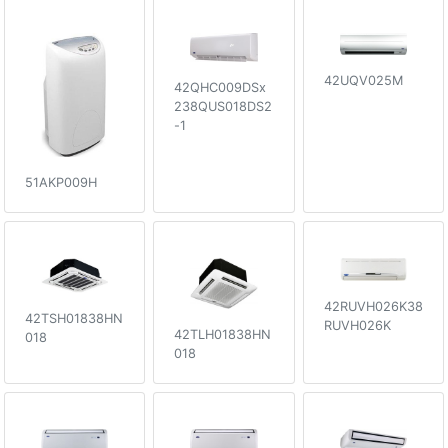
42UQV025M
42QHC009DSx
238QUS018DS2
-1
51AKP009H
42RUVH026K38
42TSH01838HN
RUVH026K
42TLH01838HN
018
018