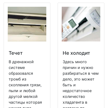
Течет
Не холодит
В дренажной
Здесь много
системе
причин и нужно
образовался
разбираться в чем
тромб из
дело, это может
скопления грязи,
быть и
пыли и любой
недостаточное
другой мелкой
количество
частицы которая
хладагента в
может туда
системе по