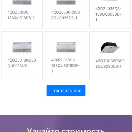
42QZL036DS-
42QZL036R8S3
42QZL18DS-
138QUS036DT-
8QUS036DS-1
138QUS18DS-1
1
42QZL018DS-
42QZL018NS38
42QTD036R8S3
138QUS018DS-
QUS018NS
8QUS036DS-1
1
Показать всё
Узнайте стоимость