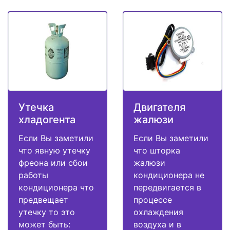
Утечка
Двигателя
хладогента
жалюзи
Если Вы заметили
Если Вы заметили
что явную утечку
что шторка
фреона или сбои
жалюзи
работы
кондиционера не
кондиционера что
передвигается в
предвещает
процессе
утечку то это
охлаждения
может быть:
воздуха и в