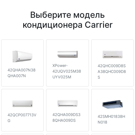
Выберите модель
кондиционера Carrier
XPower-
42QHC009D8S
42QHA007N38
42UQV025M38
A38QHC009D8
QHA007N
UYV025M
S
42QHA009DS3
42QCP007713V
42SMH01838H
8QHA009DS
G
N018