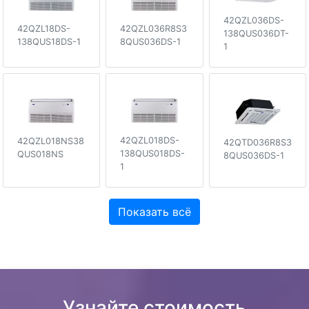
42QZL036DS-
42QZL036R8S3
42QZL18DS-
138QUS036DT-
8QUS036DS-1
138QUS18DS-1
1
42QZL018DS-
42QZL018NS38
42QTD036R8S3
138QUS018DS-
QUS018NS
8QUS036DS-1
1
Показать всё
Узнайте стоимость