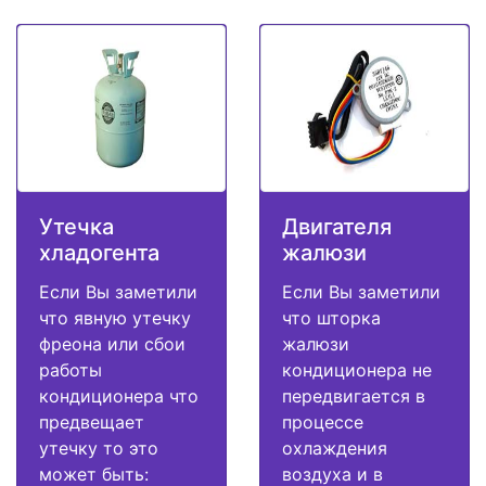
Утечка
Двигателя
хладогента
жалюзи
Если Вы заметили
Если Вы заметили
что явную утечку
что шторка
фреона или сбои
жалюзи
работы
кондиционера не
кондиционера что
передвигается в
предвещает
процессе
утечку то это
охлаждения
может быть:
воздуха и в