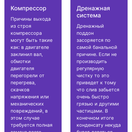
Компрессор
Дренажная
система
Причины выхода
из строя
Дренажный
компрессора
поддон
могут быть такие
засоряется по
как: в двигателе
самой банальной
заклинил вал,
причине. Если не
обмотки
производить
двигателя
регулярную
перегорели от
чистку то это
перегрева,
приведет к тому
скачков
что слив забьется
напряжения или
очень быстро
механических
грязью и другими
повреждений, в
частицами. В
этом случае
конечном итоге
требуется полная
конденсату некуда
замена всего
будет деваться