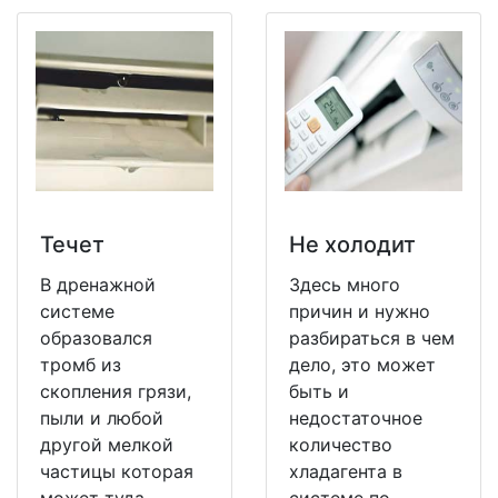
Течет
Не холодит
В дренажной
Здесь много
системе
причин и нужно
образовался
разбираться в чем
тромб из
дело, это может
скопления грязи,
быть и
пыли и любой
недостаточное
другой мелкой
количество
частицы которая
хладагента в
может туда
системе по