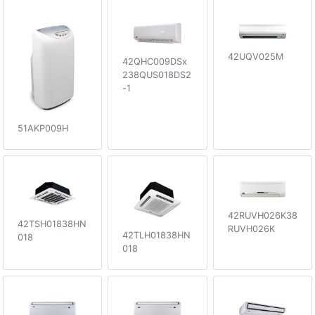
42UQV025M
42QHC009DSx
238QUS018DS2
-1
51AKP009H
42RUVH026K38
42TSH01838HN
RUVH026K
42TLH01838HN
018
018