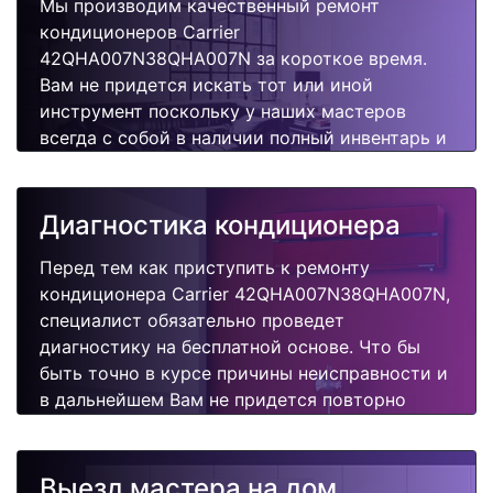
Мы производим качественный ремонт
кондиционеров Carrier
42QHA007N38QHA007N за короткое время.
Вам не придется искать тот или иной
инструмент поскольку у наших мастеров
всегда с собой в наличии полный инвентарь и
все самые неоходимые запчасти для Вашего
кондиционера. Отремонтируем быстро,
качественно и недорого.
Диагностика кондиционера
Перед тем как приступить к ремонту
кондиционера Carrier 42QHA007N38QHA007N,
специалист обязательно проведет
диагностику на бесплатной основе. Что бы
быть точно в курсе причины неисправности и
в дальнейшем Вам не придется повторно
вызывать мастера для поиска других
поломок.
Выезд мастера на дом