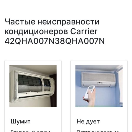
Частые неисправности
кондиционеров Carrier
42QHA007N38QHA007N
Шумит
Не дует
Различные звуки
Плата выходит из