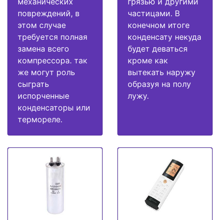
механических
грязью и другими
повреждений, в
частицами. В
этом случае
конечном итоге
требуется полная
конденсату некуда
замена всего
будет деваться
компрессора. так
кроме как
же могут роль
вытекать наружу
сыграть
образуя на полу
испорченные
лужу.
конденсаторы или
термореле.