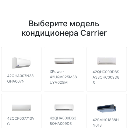
Выберите модель
кондиционера Carrier
XPower-
42QHC009D8S
42QHA007N38
42UQV025M38
A38QHC009D8
QHA007N
UYV025M
S
42QHA009DS3
42QCP007713V
42SMH01838H
8QHA009DS
G
N018