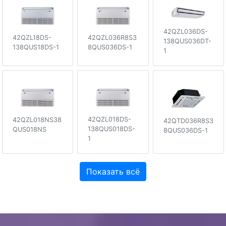
42QZL036DS-
42QZL036R8S3
42QZL18DS-
138QUS036DT-
8QUS036DS-1
138QUS18DS-1
1
42QZL018DS-
42QZL018NS38
42QTD036R8S3
138QUS018DS-
QUS018NS
8QUS036DS-1
1
Показать всё