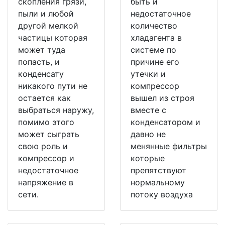
скопления грязи,
быть и
пыли и любой
недостаточное
другой мелкой
количество
частицы которая
хладагента в
может туда
системе по
попасть, и
причине его
конденсату
утечки и
никакого пути не
компрессор
остается как
вышел из строя
выбраться наружу,
вместе с
помимо этого
конденсатором и
может сыграть
давно не
свою роль и
менянные фильтры
компрессор и
которые
недостаточное
препятствуют
напряжение в
нормальному
сети.
потоку воздуха