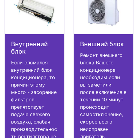
Внутренний
Внешний блок
блок
Ремонт внешнего
Если сломался
блока Вашего
внутренний блок
кондиционера
кондиционера, то
необходим если
причин этому
вы заметили
много - засорение
после включения в
фильтров
течении 10 минут
препятствует
происходит
подаче свежего
самоотключение,
воздуха, слабая
скорее всего
производительнос
неисправен
ть вентилятора не
двигатель