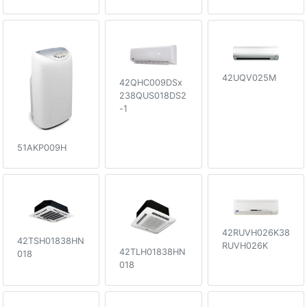
42UQV025M
42QHC009DSx
238QUS018DS2
-1
51AKP009H
42RUVH026K38
42TSH01838HN
RUVH026K
42TLH01838HN
018
018