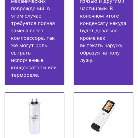
механических
грязью и другими
повреждений, в
частицами. В
этом случае
конечном итоге
требуется полная
конденсату некуда
замена всего
будет деваться
компрессора. так
кроме как
же могут роль
вытекать наружу
сыграть
образуя на полу
испорченные
лужу.
конденсаторы или
термореле.