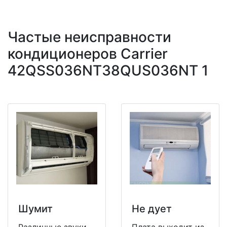
Частые неисправности
кондиционеров Carrier
42QSS036NT38QUS036NT 1
Шумит
Не дует
Различные звуки
Плата выходит из