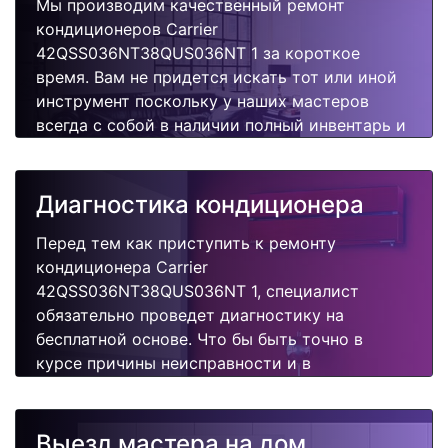
Мы производим качественный ремонт
кондиционеров Carrier
42QSS036NT38QUS036NT 1 за короткое
время. Вам не придется искать тот или иной
инструмент поскольку у наших мастеров
всегда с собой в наличии полный инвентарь и
все самые неоходимые запчасти для Вашего
кондиционера. Отремонтируем быстро,
качественно и недорого.
Диагностика кондиционера
Перед тем как приступить к ремонту
кондиционера Carrier
42QSS036NT38QUS036NT 1, специалист
обязательно проведет диагностику на
бесплатной основе. Что бы быть точно в
курсе причины неисправности и в
дальнейшем Вам не придется повторно
вызывать мастера для поиска других
поломок.
Выезд мастера на дом