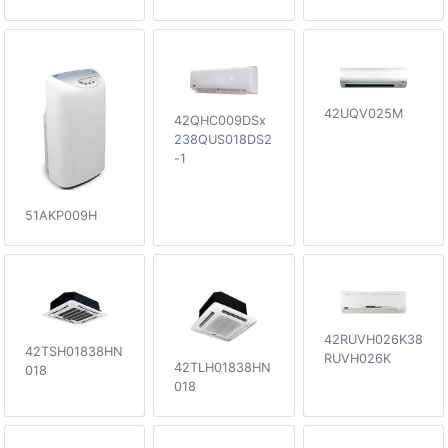
42UQV025M
42QHC009DSx
238QUS018DS2
-1
51AKP009H
42RUVH026K38
42TSH01838HN
RUVH026K
42TLH01838HN
018
018