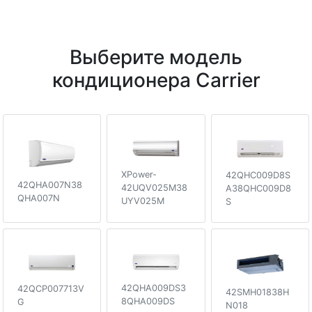
Выберите модель
кондиционера Carrier
XPower-
42QHC009D8S
42QHA007N38
42UQV025M38
A38QHC009D8
QHA007N
UYV025M
S
42QHA009DS3
42QCP007713V
42SMH01838H
8QHA009DS
G
N018