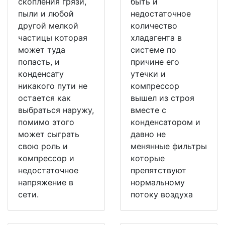
скопления грязи,
быть и
пыли и любой
недостаточное
другой мелкой
количество
частицы которая
хладагента в
может туда
системе по
попасть, и
причине его
конденсату
утечки и
никакого пути не
компрессор
остается как
вышел из строя
выбраться наружу,
вместе с
помимо этого
конденсатором и
может сыграть
давно не
свою роль и
менянные фильтры
компрессор и
которые
недостаточное
препятствуют
напряжение в
нормальному
сети.
потоку воздуха