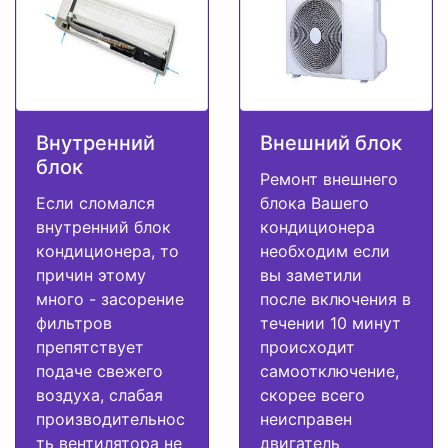
Внутренний
Внешний блок
блок
Ремонт внешнего
Если сломался
блока Вашего
внутренний блок
кондиционера
кондиционера, то
необходим если
причин этому
вы заметили
много - засорение
после включения в
фильтров
течении 10 минут
препятствует
происходит
подаче свежего
самоотключение,
воздуха, слабая
скорее всего
производительнос
неисправен
ть вентилятора не
двигатель