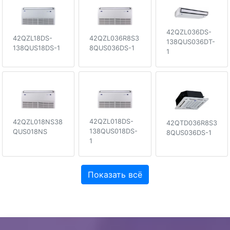
42QZL036DS-
42QZL036R8S3
42QZL18DS-
138QUS036DT-
8QUS036DS-1
138QUS18DS-1
1
42QZL018DS-
42QZL018NS38
42QTD036R8S3
138QUS018DS-
QUS018NS
8QUS036DS-1
1
Показать всё