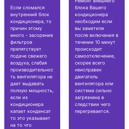
Ремонт внешнего
Если сломался
блока Вашего
внутренний блок
кондиционера
кондиционера, то
необходим если
причин этому
вы заметили
много - засорение
после включения в
фильтров
течении 10 минут
препятствует
происходит
подаче свежего
самоотключение,
воздуха, слабая
скорее всего
производительнос
неисправен
ть вентилятора не
двигатель
дает выдавать
вентилятора или
полную мощность,
система сильно
если из
загрязнена в
кондиционера
следствии чего
капает конденсат
перегревается.
то это указывает
на то что