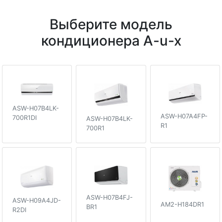
Выберите модель
кондиционера A-u-x
ASW-H07B4LK-
ASW-H07A4FP-
700R1DI
ASW-H07B4LK-
R1
700R1
ASW-H07B4FJ-
ASW-H09A4JD-
AM2-H184DR1
BR1
R2DI