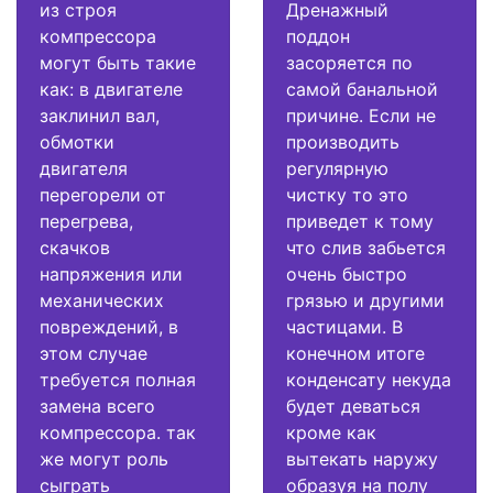
из строя
Дренажный
компрессора
поддон
могут быть такие
засоряется по
как: в двигателе
самой банальной
заклинил вал,
причине. Если не
обмотки
производить
двигателя
регулярную
перегорели от
чистку то это
перегрева,
приведет к тому
скачков
что слив забьется
напряжения или
очень быстро
механических
грязью и другими
повреждений, в
частицами. В
этом случае
конечном итоге
требуется полная
конденсату некуда
замена всего
будет деваться
компрессора. так
кроме как
же могут роль
вытекать наружу
сыграть
образуя на полу