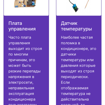
Плата
Датчик
управления
температуры
Часто плата
Наиболее частая
управления
поломка в
выходит из строя
кондиционере, это
по многим
датчики
причинам, это
температуры или
может быть
давления которые
резкие перепады
выходят из строя
напряжения в
периодически.
электросети,
Если
неправильная
отображаемая
эксплуатация
температура не
кондиционера
действительна
пользователем,
реальной, то