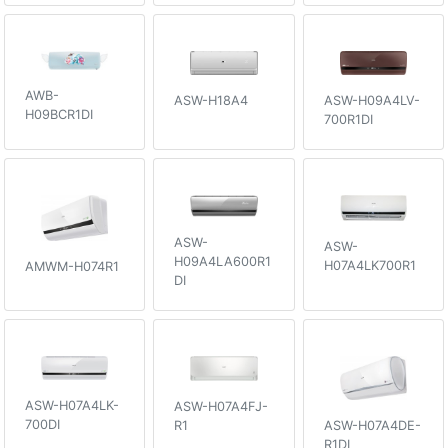
AWB-
ASW-H18A4
ASW-H09A4LV-
H09BCR1DI
700R1DI
ASW-
ASW-
H09A4LA600R1
H07A4LK700R1
AMWM-H074R1
DI
ASW-H07A4LK-
ASW-H07A4FJ-
700DI
R1
ASW-H07A4DE-
R1DI