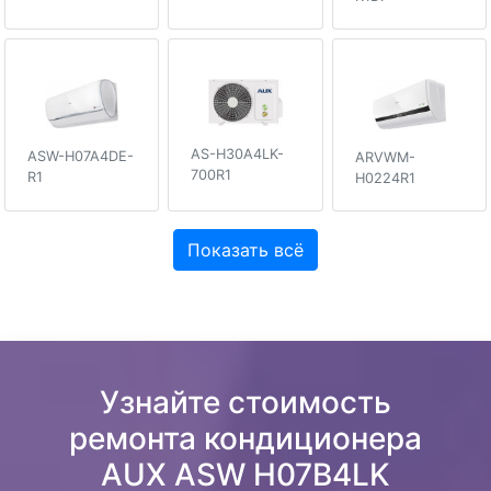
AS-H30A4LK-
ASW-H07A4DE-
ARVWM-
700R1
R1
H0224R1
Показать всё
Узнайте стоимость
ремонта кондиционера
AUX ASW H07B4LK