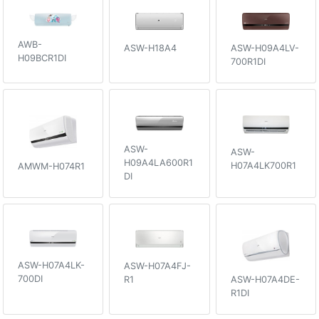
AWB-
ASW-H18A4
ASW-H09A4LV-
H09BCR1DI
700R1DI
ASW-
ASW-
H09A4LA600R1
H07A4LK700R1
AMWM-H074R1
DI
ASW-H07A4LK-
ASW-H07A4FJ-
700DI
R1
ASW-H07A4DE-
R1DI