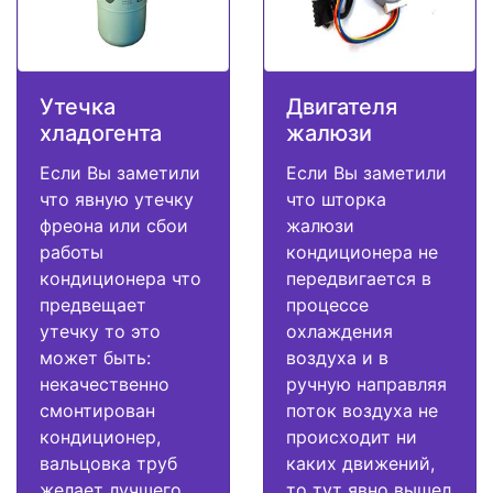
Утечка
Двигателя
хладогента
жалюзи
Если Вы заметили
Если Вы заметили
что явную утечку
что шторка
фреона или сбои
жалюзи
работы
кондиционера не
кондиционера что
передвигается в
предвещает
процессе
утечку то это
охлаждения
может быть:
воздуха и в
некачественно
ручную направляя
смонтирован
поток воздуха не
кондиционер,
происходит ни
вальцовка труб
каких движений,
желает лучшего,
то тут явно вышел