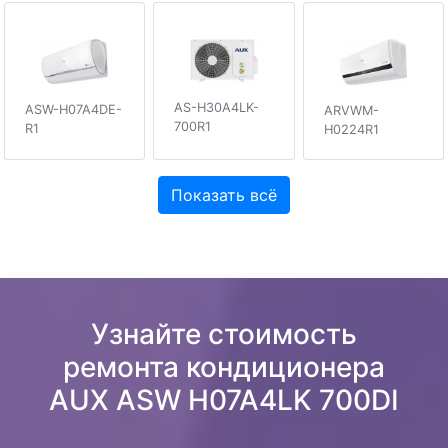
AS-H30A4LK-
ASW-H07A4DE-
ARVWM-
700R1
R1
H0224R1
Показать всё
Узнайте стоимость
ремонта кондиционера
AUX ASW H07A4LK 700DI