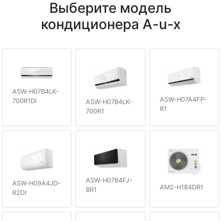
Выберите модель
кондиционера A-u-x
ASW-H07B4LK-
ASW-H07A4FP-
700R1DI
ASW-H07B4LK-
R1
700R1
ASW-H07B4FJ-
ASW-H09A4JD-
AM2-H184DR1
BR1
R2DI