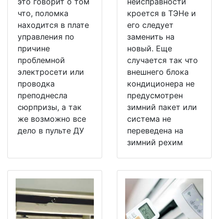
это говорит о том
неисправности
что, поломка
кроется в ТЭНе и
находится в плате
его следует
управления по
заменить на
причине
новый. Еще
проблемной
случается так что
электросети или
внешнего блока
проводка
кондиционера не
преподнесла
предусмотрен
сюрпризы, а так
зимний пакет или
же возможно все
система не
дело в пульте ДУ
переведена на
зимний рехим