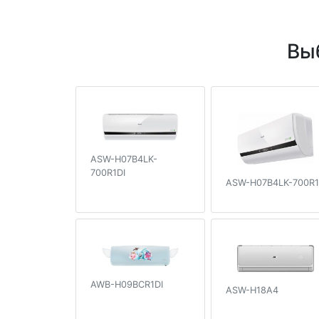
Вы
ASW-H07B4LK-
700R1DI
ASW-H07B4LK-700R1
AWB-H09BCR1DI
ASW-H18A4