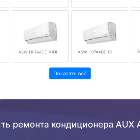
A
ASW-H07A4DE-R1DI
ASW-H07A4DE-R1
Показать всё
сть ремонта кондиционера AUX