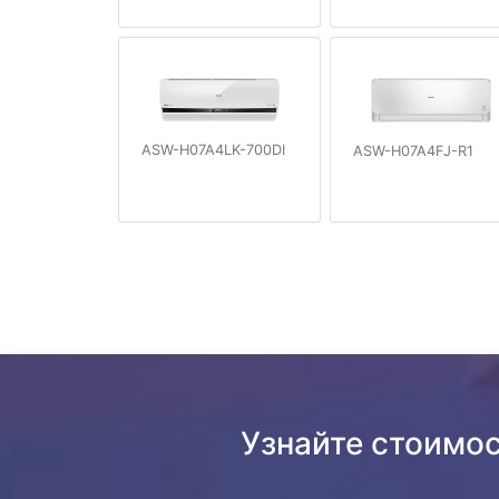
ASW-H07A4LK-700DI
ASW-H07A4FJ-R1
Узнайте стоимо