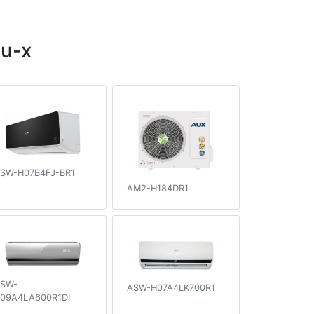
u-x
SW-H07B4FJ-BR1
AM2-H184DR1
SW-
ASW-H07A4LK700R1
09A4LA600R1DI