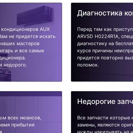
Диагностика к
 кондиционеров AUX
Перед тем как присту
Вам не придется искать
ARVSD H0224R1A, спец
у наших мастеров
диагностику на беспла
ентарь и все самые
курсе причины неиспра
диционера.
придется повторно выз
и недорого.
поломок.
Недорогие зап
ом всех нюансов,
Все запчасти которые 
время прибытия
замены, являются ориг
я.
нужды накидывать на н