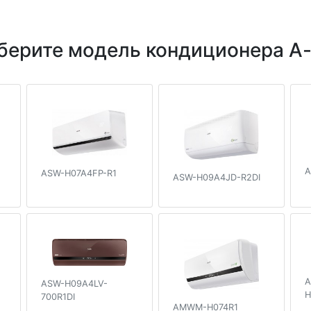
берите модель кондиционера A-
A
ASW-H07A4FP-R1
ASW-H09A4JD-R2DI
A
ASW-H09A4LV-
H
700R1DI
AMWM-H074R1