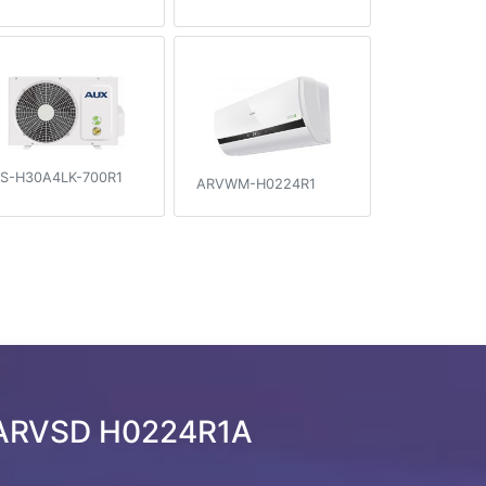
S-H30A4LK-700R1
ARVWM-H0224R1
 ARVSD H0224R1A