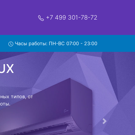
+7 499 301-78-72
RVSD
Часы работы: ПН-ВС 07:00 - 23:00
с
ой которая
риезжает в
 договор с
о в сервисный
ый к работе
Следующая