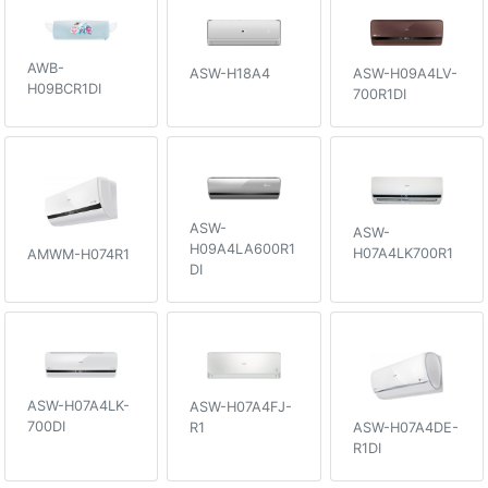
AWB-
ASW-H18A4
ASW-H09A4LV-
H09BCR1DI
700R1DI
ASW-
ASW-
H09A4LA600R1
H07A4LK700R1
AMWM-H074R1
DI
ASW-H07A4LK-
ASW-H07A4FJ-
700DI
R1
ASW-H07A4DE-
R1DI