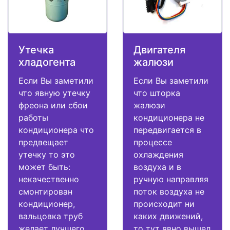
Утечка
Двигателя
хладогента
жалюзи
Если Вы заметили
Если Вы заметили
что явную утечку
что шторка
фреона или сбои
жалюзи
работы
кондиционера не
кондиционера что
передвигается в
предвещает
процессе
утечку то это
охлаждения
может быть:
воздуха и в
некачественно
ручную направляя
смонтирован
поток воздуха не
кондиционер,
происходит ни
вальцовка труб
каких движений,
желает лучшего,
то тут явно вышел