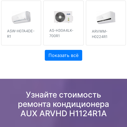
AS-H30A4LK-
ASW-H07A4DE-
ARVWM-
700R1
R1
H0224R1
Показать всё
Узнайте стоимость
ремонта кондиционера
AUX ARVHD H1124R1A