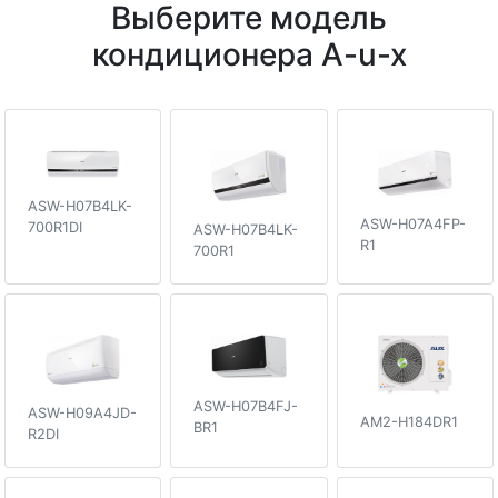
Выберите модель
кондиционера A-u-x
ASW-H07B4LK-
ASW-H07A4FP-
700R1DI
ASW-H07B4LK-
R1
700R1
ASW-H07B4FJ-
ASW-H09A4JD-
AM2-H184DR1
BR1
R2DI