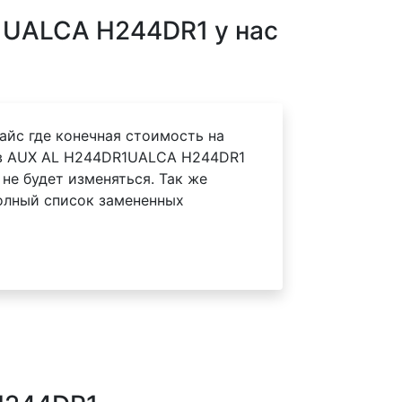
1UALCA H244DR1 у нас
айс где конечная стоимость на
в AUX AL H244DR1UALCA H244DR1
 не будет изменяться. Так же
олный список замененных