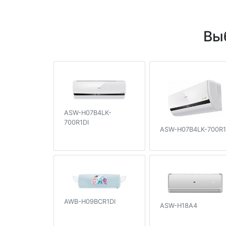
Вы
ASW-H07B4LK-
700R1DI
ASW-H07B4LK-700R1
AWB-H09BCR1DI
ASW-H18A4