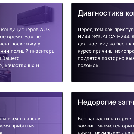
Диагностика к
 кондиционеров AUX
Перед тем как приступ
е время. Вам не
H244DR1UALCA H244DR1
мент поскольку у
диагностику на беспла
ичии полный инвентарь
курсе причины неиспра
я Вашего
придется повторно выз
, качественно и
поломок.
Недорогие зап
ом всех нюансов,
Все запчасти которые 
время прибытия
замены, являются ориг
я.
нужды накидывать на н