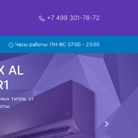
+7 499 301-78-72
AL
зом в
Часы работы: ПН-ВС 07:00 - 23:00
ой которая
риезжает в
 договор с
о в сервисный
ый к работе
Следующая