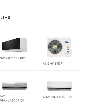
u-x
SW-H07B4FJ-BR1
AM2-H184DR1
SW-
ASW-H07A4LK700R1
09A4LA600R1DI