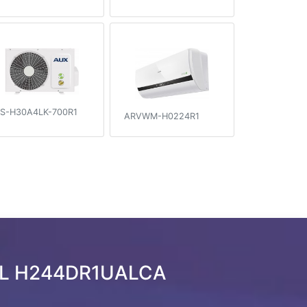
S-H30A4LK-700R1
ARVWM-H0224R1
 AL H244DR1UALCA