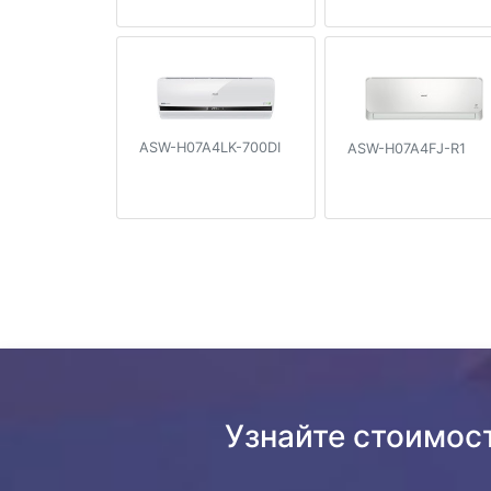
ASW-H07A4LK-700DI
ASW-H07A4FJ-R1
Узнайте стоимос