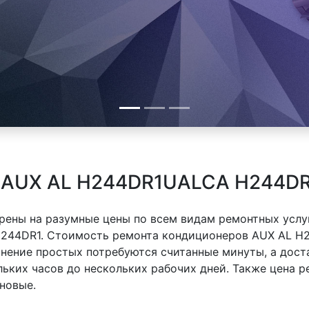
 AUX AL H244DR1UALCA H244DR
рены на разумные цены по всем видам ремонтных услуг
244DR1. Стоимость ремонта кондиционеров AUX AL H
ранение простых потребуются считанные минуты, а дос
льких часов до нескольких рабочих дней. Также цена 
новые.