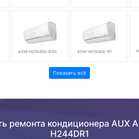
A
ASW-H07A4DE-R1DI
ASW-H07A4DE-R1
Показать всё
ть ремонта кондиционера AUX
H244DR1