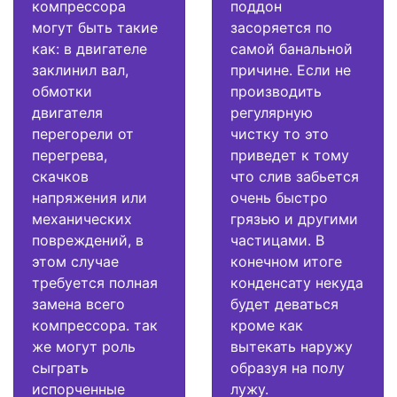
компрессора
поддон
могут быть такие
засоряется по
как: в двигателе
самой банальной
заклинил вал,
причине. Если не
обмотки
производить
двигателя
регулярную
перегорели от
чистку то это
перегрева,
приведет к тому
скачков
что слив забьется
напряжения или
очень быстро
механических
грязью и другими
повреждений, в
частицами. В
этом случае
конечном итоге
требуется полная
конденсату некуда
замена всего
будет деваться
компрессора. так
кроме как
же могут роль
вытекать наружу
сыграть
образуя на полу
испорченные
лужу.