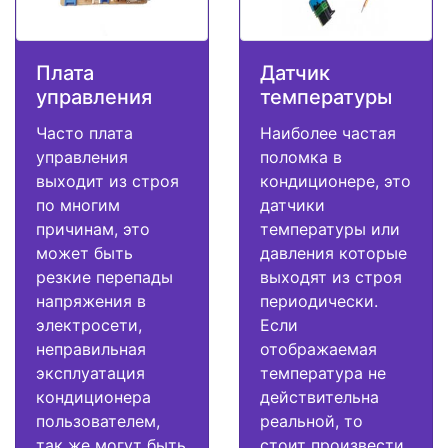
Плата
Датчик
управления
температуры
Часто плата
Наиболее частая
управления
поломка в
выходит из строя
кондиционере, это
по многим
датчики
причинам, это
температуры или
может быть
давления которые
резкие перепады
выходят из строя
напряжения в
периодически.
электросети,
Если
неправильная
отображаемая
эксплуатация
температура не
кондиционера
действительна
пользователем,
реальной, то
так же могут быть
стоит произвести