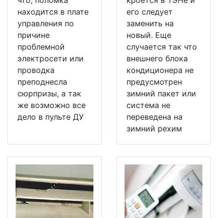
что, поломка
кроется в ТЭНе и
находится в плате
его следует
управления по
заменить на
причине
новый. Еще
проблемной
случается так что
электросети или
внешнего блока
проводка
кондиционера не
преподнесла
предусмотрен
сюрпризы, а так
зимний пакет или
же возможно все
система не
дело в пульте ДУ
переведена на
зимний рехим